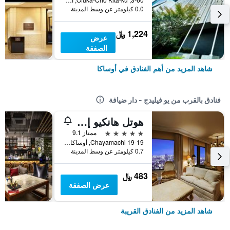
0.0 كيلومتر عن وسط المدينة
1,224 ﷼
عرض
الصفقة
شاهد المزيد من أهم الفنادق في أوساكا
فنادق بالقرب من يو فيليدج - دار ضيافة
هوتل هانكيو إنترناشونال
5 نجوم
ممتاز 9.1
19-19 Chayamachi, أوساكا, اليابان
0.7 كيلومتر عن وسط المدينة
483 ﷼
عرض الصفقة
شاهد المزيد من الفنادق القريبة