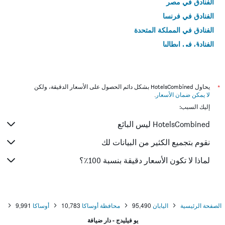
الفنادق في مصر
الفنادق في فرنسا
الفنادق في المملكة المتحدة
الفنادق في إيطاليا
الفنادق في تايلاند
*
يحاول HotelsCombined بشكل دائم الحصول على الأسعار الدقيقة، ولكن
لا يمكن ضمان الأسعار
.
إليك السبب:
HotelsCombined ليس البائع
نقوم بتجميع الكثير من البيانات لك
لماذا لا تكون الأسعار دقيقة بنسبة 100٪؟
الصفحة الرئيسية
اليابان
95,490
محافظة أوساكا
10,783
أوساكا
9,991
يو فيليدج - دار ضيافة