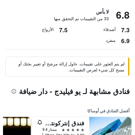
6.8
لا بأس
33 من التقييمات تم التحقق منها
7.5
7.3
أصدقاء
الأزواج
6.9
منفرد
لم يتم العثور على تقييمات. حاول إزالة مرشح أو تغيير بحثك أو
مسح كل شيء لعرض التقييمات.
فنادق مشابهة لـ يو فيليدج - دار ضيافة
أفضل الفنادق في أوساكا
فندق إنتركونتيننتال أوساكا
5 نجوم
ممتاز 9.4
3-60, Ofuka-Cho Kita-ku, أوساكا, اليابان