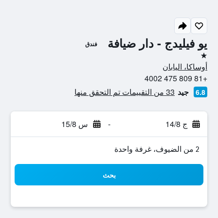
يو فيليدج - دار ضيافة
فندق
نجمة واحدة
أوساكا، اليابان
+81 809 475 4002
جيد
33 من التقييمات تم التحقق منها
6.8
ج 14/8
-
س 15/8
2 من الضيوف، غرفة واحدة
بحث