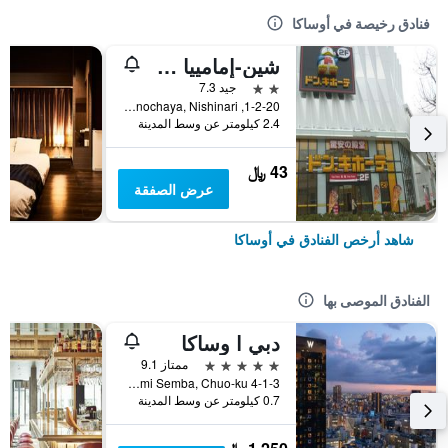
فنادق رخيصة في أوساكا
شين-إمامييا هوتل
2 نجمتين
جيد 7.3
1-2-20, Haginochaya, Nishinari, أوساكا, اليابان
2.4 كيلومتر عن وسط المدينة
43 ﷼
عرض الصفقة
شاهد أرخص الفنادق في أوساكا
الفنادق الموصى بها
دبي ا وساكا
5 نجوم
ممتاز 9.1
4-1-3 Minami Semba, Chuo-ku, أوساكا, اليابان
0.7 كيلومتر عن وسط المدينة