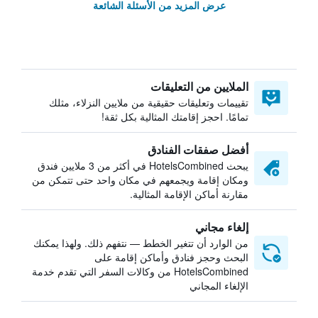
عرض المزيد من الأسئلة الشائعة
الملايين من التعليقات
تقييمات وتعليقات حقيقية من ملايين النزلاء، مثلك
تمامًا. احجز إقامتك المثالية بكل ثقة!
أفضل صفقات الفنادق
يبحث HotelsCombined في أكثر من 3 ملايين فندق
ومكان إقامة ويجمعهم في مكان واحد حتى تتمكن من
مقارنة أماكن الإقامة المثالية.
إلغاء مجاني
من الوارد أن تتغير الخطط — نتفهم ذلك. ولهذا يمكنك
البحث وحجز فنادق وأماكن إقامة على
HotelsCombined من وكالات السفر التي تقدم خدمة
الإلغاء المجاني