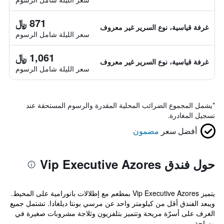
871 ﷼
غرفة قياسية، نوع السرير غير معروف
سعر الليلة شامل الرسوم
1,061 ﷼
غرفة قياسية، نوع السرير غير معروف
سعر الليلة شامل الرسوم
*
يشمل المجموع الضرائب المحلية المقدرة والرسوم المستحقة عند
تسجيل المغادرة.
أفضل سعر
مضمون
حول فندق Vip Executive Azores
يتميز Vip Executive Azores بمطعم مع إطلالات بانورامية على المحيط.
ويبعد الفندق أقل من كيلومتر واحد عن مرسي بونتا ديلغادا. تشتمل جميع
الغرف على أسرّة مريحة وتتميز بتلفزيون وثلاجة مشروبات صغيرة في
مساحة...