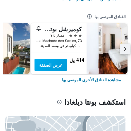
الفنادق الموصى بها
كوميرشل بوتيك أزوريس
3 نجوم
ممتاز 9.0
Rua Machado dos Santos, 73, بونتا ديلغادا, أزوريس, البرتغال
1.1 كيلومتر عن وسط المدينة
414 ﷼
عرض الصفقة
مشاهدة الفنادق الأخرى الموصى بها
استكشف بونتا ديلغادا