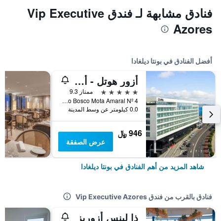
فنادق مشابهة لـ فندق Vip Executive
Azores
أفضل الفنادق في بونتا ديلغادا
أزور هوتل - أوكتانت بونتا ديلجادا
5 نجوم
ممتاز 9.3
Av. João Bosco Mota Amaral Nº 4, بونتا ديلغادا, أزوريس, البرتغال
0.0 كيلومتر عن وسط المدينة
946 ﷼
عرض الصفقة
شاهد المزيد من أهم الفنادق في بونتا ديلغادا
فنادق بالقرب من فندق Vip Executive Azores
ذا لينس أزوريز