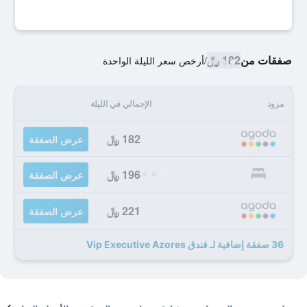
صفقات من
182 ﷼
/
أرخص سعر الليلة الواحدة
مزود
الإجمالي في الليلة
182 ﷼
عرض الصفقة
196 ﷼
عرض الصفقة
221 ﷼
عرض الصفقة
36 صفقة إضافية لـ فندق Vip Executive Azores