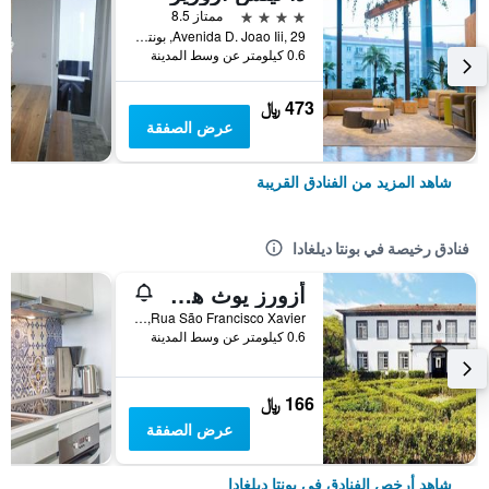
4 نجوم
ممتاز 8.5
Avenida D. Joao Iii, 29, بونتا ديلغادا, أزوريس, البرتغال
0.6 كيلومتر عن وسط المدينة
473 ﷼
عرض الصفقة
شاهد المزيد من الفنادق القريبة
فنادق رخيصة في بونتا ديلغادا
أزورز يوث هوستيلز - ساو ميجيل
Rua São Francisco Xavier, بونتا ديلغادا, أزوريس, البرتغال
0.6 كيلومتر عن وسط المدينة
166 ﷼
عرض الصفقة
شاهد أرخص الفنادق في بونتا ديلغادا