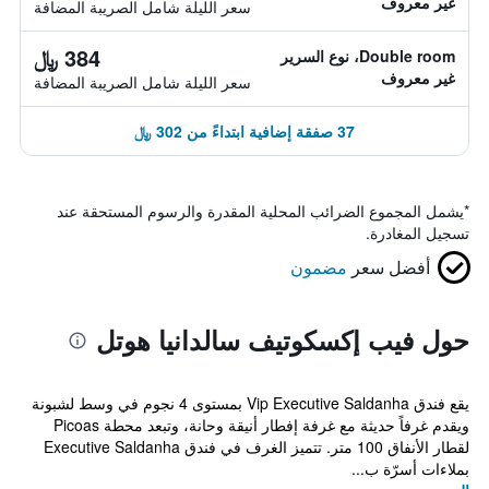
غير معروف
سعر الليلة شامل الصريبة المضافة
384 ﷼
Double room، نوع السرير
غير معروف
سعر الليلة شامل الصريبة المضافة
37 صفقة إضافية ابتداءً من 302 ﷼
*
يشمل المجموع الضرائب المحلية المقدرة والرسوم المستحقة عند
تسجيل المغادرة.
أفضل سعر
مضمون
حول فيب إكسكوتيف سالدانيا هوتل
يقع فندق Vip Executive Saldanha بمستوى 4 نجوم في وسط لشبونة
ويقدم غرفاً حديثة مع غرفة إفطار أنيقة وحانة، وتبعد محطة Picoas
لقطار الأنفاق 100 متر. تتميز الغرف في فندق Executive Saldanha
بملاءات أسرّة ب...