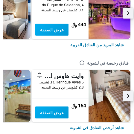
Praça do Duque de Saldanha, 4, لشبونة, محافظة لشبونة, البرتغال
0.1 كيلومتر عن وسط المدينة
444 ﷼
عرض الصفقة
شاهد المزيد من الفنادق القريبة
فنادق رخيصة في لشبونة
وايت هاوس ليزبون هوستل
R. Henrique Alves 5, لشبونة, محافظة لشبونة, البرتغال
2.8 كيلومتر عن وسط المدينة
154 ﷼
عرض الصفقة
شاهد أرخص الفنادق في لشبونة