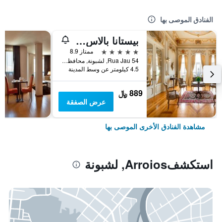
الفنادق الموصى بها
بيستانا بالاس ليسبوا هوتل آند ناشونال مونومنت - ذا ليدينج هوتلز أوف ذا وورلد
5 نجوم
ممتاز 8.9
Rua Jau 54, لشبونة, محافظة لشبونة, البرتغال
4.5 كيلومتر عن وسط المدينة
889 ﷼
عرض الصفقة
مشاهدة الفنادق الأخرى الموصى بها
استكشفArroios, لشبونة