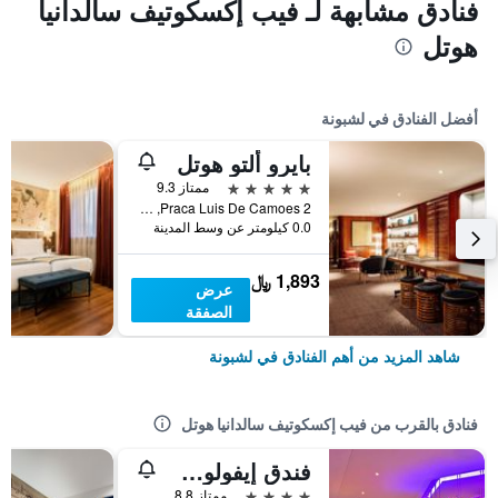
فنادق مشابهة لـ فيب إكسكوتيف سالدانيا
هوتل
أفضل الفنادق في لشبونة
بايرو ألتو هوتل
5 نجوم
ممتاز 9.3
Praca Luis De Camoes 2, لشبونة, محافظة لشبونة, البرتغال
0.0 كيلومتر عن وسط المدينة
1,893 ﷼
عرض
الصفقة
شاهد المزيد من أهم الفنادق في لشبونة
فنادق بالقرب من فيب إكسكوتيف سالدانيا هوتل
فندق إيفولوشَن لشبونة
4 نجوم
ممتاز 8.8