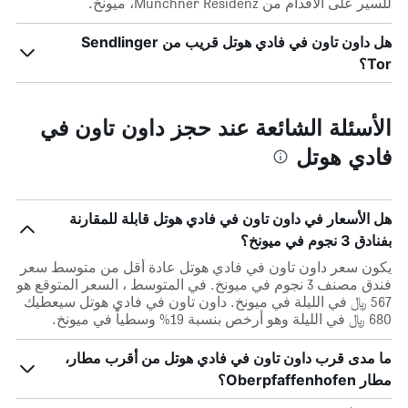
للسير على الأقدام من Münchner Residenz، ميونخ.
هل داون تاون في فادي هوتل قريب من Sendlinger
Tor؟
الأسئلة الشائعة عند حجز داون تاون في
فادي هوتل
هل الأسعار في داون تاون في فادي هوتل قابلة للمقارنة
بفنادق 3 نجوم في ميونخ؟
يكون سعر داون تاون في فادي هوتل عادة أقل من متوسط ​​سعر
فندق مصنف 3 نجوم في ميونخ. في المتوسط ، السعر المتوقع هو
567 ﷼ في الليلة في ميونخ. داون تاون في فادي هوتل سيعطيك
680 ﷼ في الليلة وهو أرخص بنسبة 19% وسطياً في ميونخ.
ما مدى قرب داون تاون في فادي هوتل من أقرب مطار،
مطار Oberpfaffenhofen؟