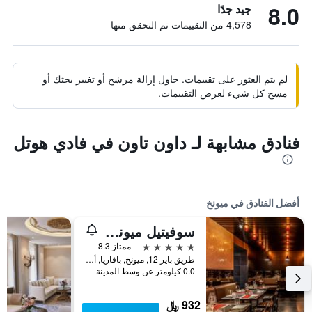
8.0
جيد جدًا
4,578 من التقييمات تم التحقق منها
لم يتم العثور على تقييمات. حاول إزالة مرشح أو تغيير بحثك أو
مسح كل شيء لعرض التقييمات.
فنادق مشابهة لـ داون تاون في فادي هوتل
أفضل الفنادق في ميونخ
سوفيتيل ميونيخ بايربوست
5 نجوم
ممتاز 8.3
طريق باير 12, ميونخ, بافاريا, ألمانيا
0.0 كيلومتر عن وسط المدينة
932 ﷼