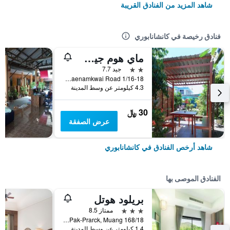
شاهد المزيد من الفنادق القريبة
فنادق رخيصة في كانشانابوري
ماي هوم جيست هاوس
2 نجمتين
جيد 7.7
1/16-18 Maenamkwai Road, كانشانابوري, تايلاند
4.3 كيلومتر عن وسط المدينة
30 ﷼
عرض الصفقة
شاهد أرخص الفنادق في كانشانابوري
الفنادق الموصى بها
بريلود هوتل
3 نجوم
ممتاز 8.5
168/18 Moo 3, Pak-Prarck, Muang, كانشانابوري, تايلاند
1.4 كيلومتر عن وسط المدينة