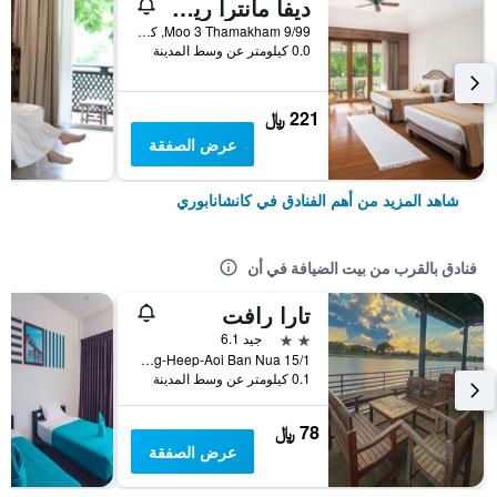
ديفا مانترا ريزورت
9/99 Moo 3 Thamakham, كانشانابوري, تايلاند
0.0 كيلومتر عن وسط المدينة
221 ﷼
عرض الصفقة
شاهد المزيد من أهم الفنادق في كانشانابوري
فنادق بالقرب من بيت الضيافة في أن
تارا رافت
2 نجمتين
جيد 6.1
15/1 Soi Rong-Heep-Aoi Ban Nua, كانشانابوري, تايلاند
0.1 كيلومتر عن وسط المدينة
78 ﷼
عرض الصفقة