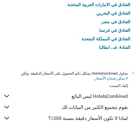
الفنادق في الامارات العربية المتحدة
الفنادق في البحرين
الفنادق في مصر
الفنادق في فرنسا
الفنادق في المملكة المتحدة
الفنادق في إيطاليا
الفنادق في تايلاند
*
يحاول HotelsCombined بشكل دائم الحصول على الأسعار الدقيقة، ولكن
لا يمكن ضمان الأسعار
.
إليك السبب:
HotelsCombined ليس البائع
نقوم بتجميع الكثير من البيانات لك
لماذا لا تكون الأسعار دقيقة بنسبة 100٪؟