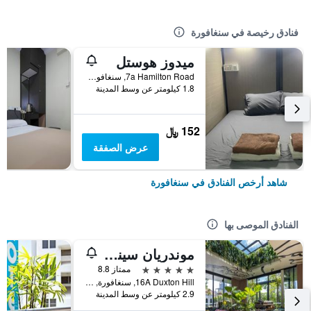
فنادق رخيصة في سنغافورة
ميدوز هوستل
7a Hamilton Road, سنغافورة, سنغافورة
1.8 كيلومتر عن وسط المدينة
152 ﷼
عرض الصفقة
شاهد أرخص الفنادق في سنغافورة
الفنادق الموصى بها
موندريان سينجابور دوكستون
5 نجوم
ممتاز 8.8
16A Duxton Hill, سنغافورة, سنغافورة
2.9 كيلومتر عن وسط المدينة