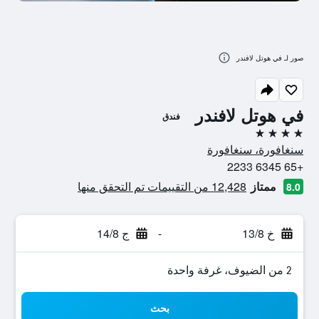
صور لـ في هوتل لافندر
في هوتل لافندر
فندق
4 نجوم
سنغافورة، سنغافورة
+65 6345 2233
ممتاز
12,428 من التقييمات تم التحقق منها
8.0
خ 13/8
-
ج 14/8
2 من الضيوف، غرفة واحدة
بحث