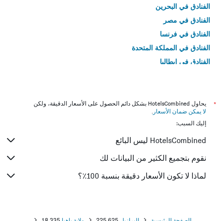
الفنادق في البحرين
الفنادق في مصر
الفنادق في فرنسا
الفنادق في المملكة المتحدة
الفنادق في إيطاليا
الفنادق في تايلاند
*
يحاول HotelsCombined بشكل دائم الحصول على الأسعار الدقيقة، ولكن
لا يمكن ضمان الأسعار
.
إليك السبب:
HotelsCombined ليس البائع
نقوم بتجميع الكثير من البيانات لك
لماذا لا تكون الأسعار دقيقة بنسبة 100٪؟
الصفحة الرئيسية
البرازيل
225,625
ولاية باهيا
18,335