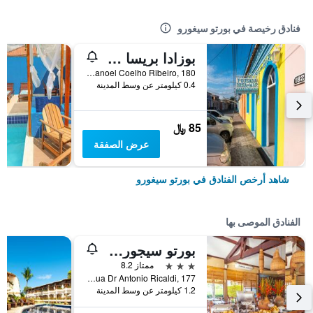
فنادق رخيصة في بورتو سيغورو
بوزادا بريسا دو مار
Pca Manoel Coelho Ribeiro, 180, بورتو سيغورو, البرازيل
0.4 كيلومتر عن وسط المدينة
85 ﷼
عرض الصفقة
شاهد أرخص الفنادق في بورتو سيغورو
الفنادق الموصى بها
بورتو سيجورو إكو باهيا هوتل
3 نجوم
ممتاز 8.2
Rua Dr Antonio Ricaldi, 177, بورتو سيغورو, البرازيل
1.2 كيلومتر عن وسط المدينة