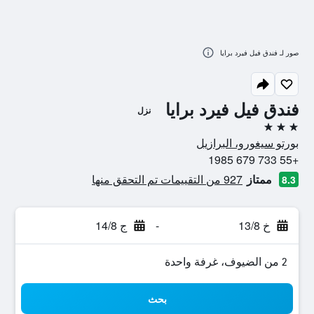
صور لـ فندق فيل فيرد برايا
فندق فيل فيرد برايا
نزل
3 نجوم
بورتو سيغورو، البرازيل
+55 733 679 1985
ممتاز
927 من التقييمات تم التحقق منها
8.3
خ 13/8
-
ج 14/8
2 من الضيوف، غرفة واحدة
بحث