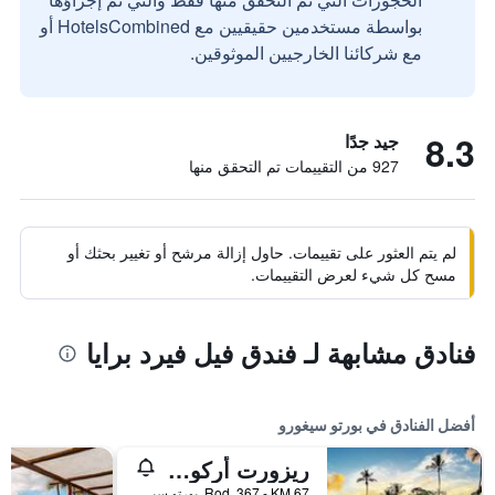
بواسطة مستخدمين حقيقيين مع HotelsCombined أو
مع شركائنا الخارجيين الموثوقين.
8.3
جيد جدًا
927 من التقييمات تم التحقق منها
لم يتم العثور على تقييمات. حاول إزالة مرشح أو تغيير بحثك أو
مسح كل شيء لعرض التقييمات.
فنادق مشابهة لـ فندق فيل فيرد برايا
أفضل الفنادق في بورتو سيغورو
ريزورت أركوبالين و -ر امل جميع الخدمات
Rod. 367 - KM 67, بورتو سيغورو, البرازيل