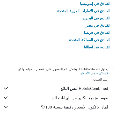
الفنادق في إندونيسيا
الفنادق في الامارات العربية المتحدة
الفنادق في البحرين
الفنادق في مصر
الفنادق في فرنسا
الفنادق في المملكة المتحدة
الفنادق في إيطاليا
الفنادق في تايلاند
*
يحاول HotelsCombined بشكل دائم الحصول على الأسعار الدقيقة، ولكن
لا يمكن ضمان الأسعار
.
إليك السبب:
HotelsCombined ليس البائع
نقوم بتجميع الكثير من البيانات لك
لماذا لا تكون الأسعار دقيقة بنسبة 100٪؟