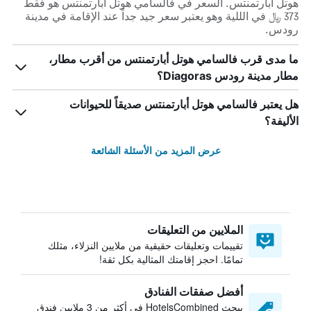
هوتل أبارتمنتس. السعر في فالسامي هوتل أبارتمنتس هو فقط
373 ﷼ في الللية وهو يعتبر سعر جيد جداً عند الإقامة في مدينة
رودس.
ما مدى قرب فالسامي هوتل أبارتمنتس من أقرب مطار،
مطار مدينة رودس Diagoras؟
هل يعتبر فالسامي هوتل أبارتمنتس صديقاً للحيوانات
الأليفة؟
عرض المزيد من الأسئلة الشائعة
الملايين من التعليقات
تقييمات وتعليقات حقيقية من ملايين النزلاء، مثلك
تمامًا. احجز إقامتك المثالية بكل ثقة!
أفضل صفقات الفنادق
يبحث HotelsCombined في أكثر من 3 ملايين فندق