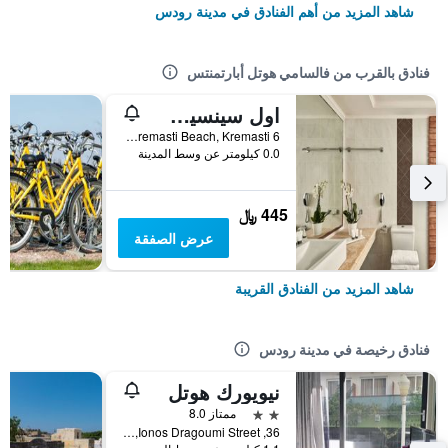
شاهد المزيد من أهم الفنادق في مدينة رودس
فنادق بالقرب من فالسامي هوتل أبارتمنتس
اول سينسيس أوشن بلو سي سايد ريزورت آند سبا باي أنايي ا شر ول جمين كلسيف ريزورتس
Kremasti Beach, Kremasti 6, مدينة رودس, اليونان
0.0 كيلومتر عن وسط المدينة
445 ﷼
عرض الصفقة
شاهد المزيد من الفنادق القريبة
فنادق رخيصة في مدينة رودس
نيويورك هوتل
2 نجمتين
ممتاز 8.0
36, Ionos Dragoumi Street, مدينة رودس, اليونان