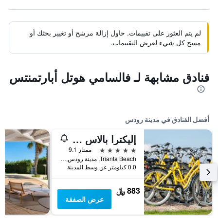
لم يتم العثور على تقييمات. حاول إزالة مرشح أو تغيير بحثك أو
مسح كل شيء لعرض التقييمات.
فنادق مشابهة لـ فالسامي هوتل أبارتمنتس
أفضل الفنادق في مدينة رودس
إليكترا بالاس رودز - منتجع مميز بسعر يشمل جميع الخدمات
5 نجوم
ممتاز 9.1
Trianta Beach, مدينة رودس, اليونان
0.0 كيلومتر عن وسط المدينة
883 ﷼
عرض الصفقة