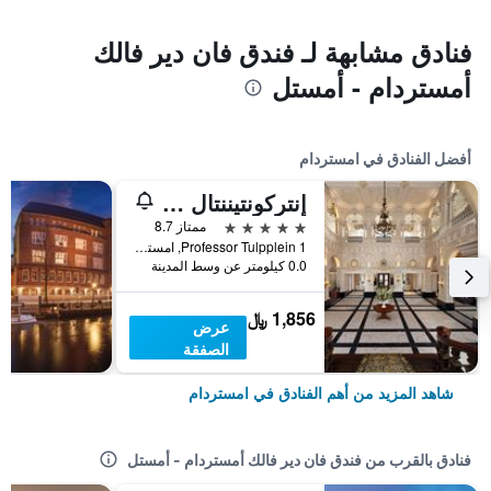
فنادق مشابهة لـ فندق فان دير فالك
أمستردام - أمستل
أفضل الفنادق في امستردام
إنتركونتيننتال أمستل أمستردام
5 نجوم
ممتاز 8.7
Professor Tulpplein 1, امستردام, مقاطعة شمال هولندا, هولندا
0.0 كيلومتر عن وسط المدينة
1,856 ﷼
عرض
الصفقة
شاهد المزيد من أهم الفنادق في امستردام
فنادق بالقرب من فندق فان دير فالك أمستردام - أمستل