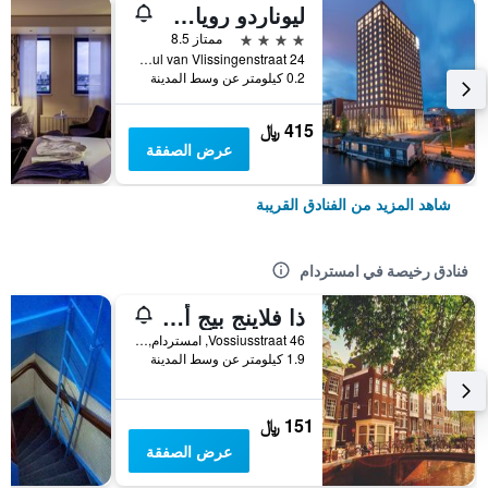
ليوناردو رويال هوتل أمستردام
4 نجوم
ممتاز 8.5
Paul van Vlissingenstraat 24, امستردام, مقاطعة شمال هولندا, هولندا
0.2 كيلومتر عن وسط المدينة
415 ﷼
عرض الصفقة
شاهد المزيد من الفنادق القريبة
فنادق رخيصة في امستردام
ذا فلاينج بيج أبتاون هوستل
Vossiusstraat 46, امستردام, مقاطعة شمال هولندا, هولندا
1.9 كيلومتر عن وسط المدينة
151 ﷼
عرض الصفقة