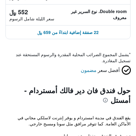
552 ﷼
Double room، نوع السرير غير
معروف
سعر الليلة شامل الرسوم
22 صفقة إضافية ابتداءً من 659 ﷼
*
يشمل المجموع الضرائب المحلية المقدرة والرسوم المستحقة عند
تسجيل المغادرة.
أفضل سعر
مضمون
حول فندق فان دير فالك أمستردام -
أمستل
يقع الفندق في مدينة امستردام و يوفر إنترنت لاسلكي مجاني في
الأماكن العامة. كما تتوفر مرافق مثل سونا ومسبح خارجي.
تضم غرف الفندق مجففات شعر وبرادات.