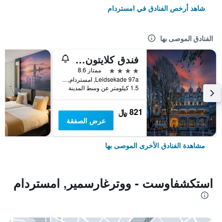
شاهد أرخص الفنادق في امستردام
الفنادق الموصى بها
فندق كلايتون أمستردام أمريكان
4 نجوم
ممتاز 8.6
Leidsekade 97a, امستردام, مقاطعة شمال هولندا, هولندا
1.5 كيلومتر عن وسط المدينة
821 ﷼
عرض الصفقة
مشاهدة الفنادق الأخرى الموصى بها
استكشفاوست - ووترغارسمير, امستردام