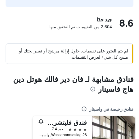
8.6
جيد جدًا
2,604 من التقييمات تم التحقق منها
لم يتم العثور على تقييمات. حاول إزالة مرشح أو تغيير بحثك أو
مسح كل شيء لعرض التقييمات.
فنادق مشابهة لـ فان دير فالك هوتل دين
هاج فاسينار
فنادق رخيصة في واسينار
فندق فليتشر دوينورد البوتيكي
4 نجوم
جيد 7.4
Wassenaarseslag 26, واسينار, مقاطعة جنوب هولندا, هولندا