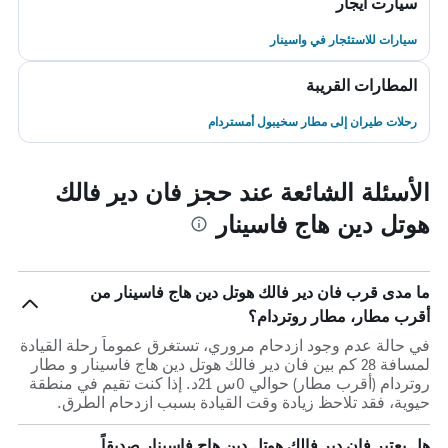
سيارت ايجار
سيارات للاستئجار في واسينار
المطارات القريبة
رحلات طيران إلى مطار سخيبول أمستردام
الأسئلة الشائعة عند حجز فان دير فالك
هوتل دين هاج فاسينار
ما مدى قرب فان دير فالك هوتل دين هاج فاسينار من
أقرب مطار، مطار روتردام؟
في حالة عدم وجود ازدحام مروري، تستغرق عموماً رحلة القيادة
لمسافة 28 كم بين فان دير فالك هوتل دين هاج فاسينار و مطار
روتردام (أقرب مطار) حوالي 0س 21د. إذا كنت تقيم في منطقة
حيوية، فقد تلاحظ زيادة وقت القيادة بسبب ازدحام الطرق.
هل يعتبر فان دير فالك هوتل دين هاج فاسينار صديقاً