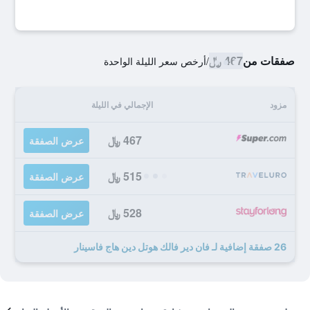
صفقات من
467 ﷼
/
أرخص سعر الليلة الواحدة
مزود
الإجمالي في الليلة
467 ﷼
عرض الصفقة
515 ﷼
عرض الصفقة
528 ﷼
عرض الصفقة
26 صفقة إضافية لـ فان دير فالك هوتل دين هاج فاسينار