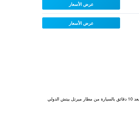
عرض الأسعار
عرض الأسعار
يقع موتيل Myrtle Beach مباشرة على الشاطئ ويوفر خدمة الواي فاي المجانية ومسبح في الهواء الطلق. يقع mote على بعد 10 دقائق بالسيارة من مطار ميرتل بيتش الدولي