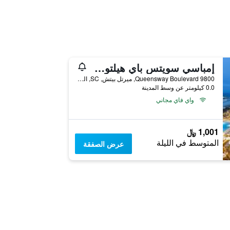
إمباسي سويتس باي هيلتون ميرتل بيتش أوشن فرونت ريزورت
9800 Queensway Boulevard, ميرتل بيتش, SC, الولايات المتحدة الأميريكية
0.0 كيلومتر عن وسط المدينة
واي فاي مجاني
1,001 ﷼
المتوسط في الليلة
عرض الصفقة