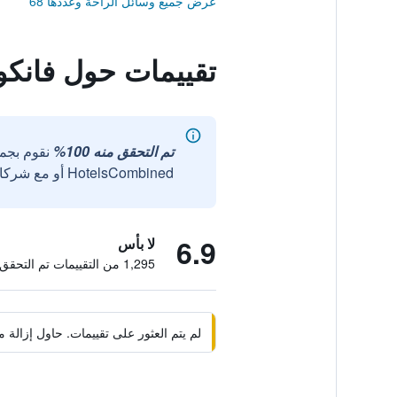
عرض جميع وسائل الراحة وعددها 68
تقييمات حول فانكو
تم التحقق منه 100%
نقوم بجم
HotelsCombined أو مع شركائنا الخارجيين الموثوقين.
6.9
لا بأس
1,295 من التقييمات تم التحقق منها
لم يتم العثور على تقييمات. حاول إزال