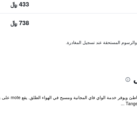
433 ﷼
738 ﷼
والرسوم المستحقة عند تسجيل المغادرة.