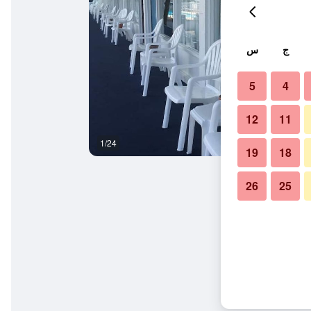
ج
س
5
4
12
11
1/24
حمام
19
18
26
25