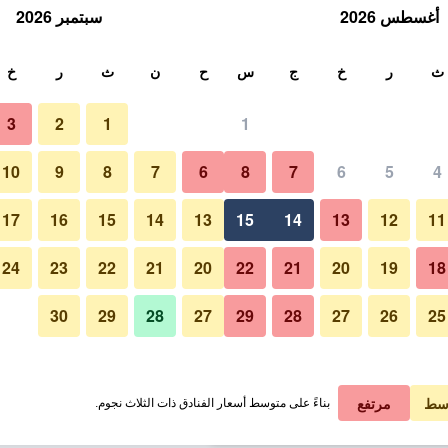
أغسطس 2026
سبتمبر 2026
ث
ث
ر
خ
ج
س
ح
ن
ث
ر
خ
3
2
1
1
لة الواحدة
10
9
8
7
6
8
7
6
5
4
شرفة
لي في الليلة
17
16
15
14
13
15
14
13
12
11
 ﷼
عرض الصفقة
24
23
22
21
20
22
21
20
19
18
30
29
28
27
29
28
27
26
25
 ﷼
عرض الصفقة
صور لـ فانكوفر موتيل
 ﷼
عرض الصفقة
سط
مرتفع
بناءً على متوسط أسعار الفنادق ذات الثلاث نجوم.