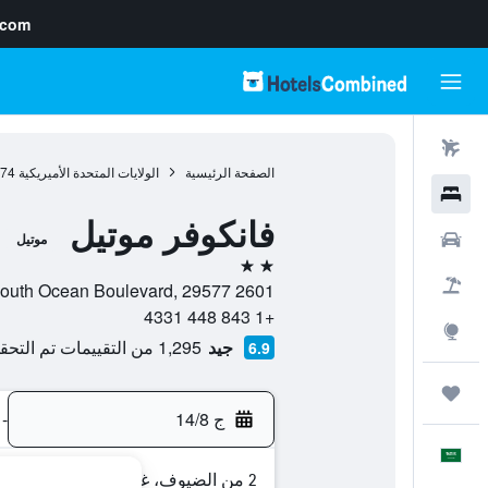
.com
رحلات طيران
الصفحة الرئيسية
الولايات المتحدة الأميريكية
974
فنادق
فانكوفر موتيل
سيارات
موتيل
2 نجمتين
حزم العروض
2601 South Ocean Boulevard, 29577, ميرتل بيتش, كارولينا الجنوبية, الولايات المتحدة الأميريكية
+1 843 448 4331
استكشاف
جيد
1,295 من التقييمات تم التحقق منها
6.9
رحلات
ج 14/8
-
العَرَبِيَّة
2 من الضيوف، غرفة واحدة