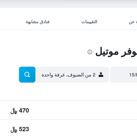
 عن
التقييمات
فنادق مشابهة
فر موتيل
2 من الضيوف، غرفة واحدة
470 ﷼
523 ﷼