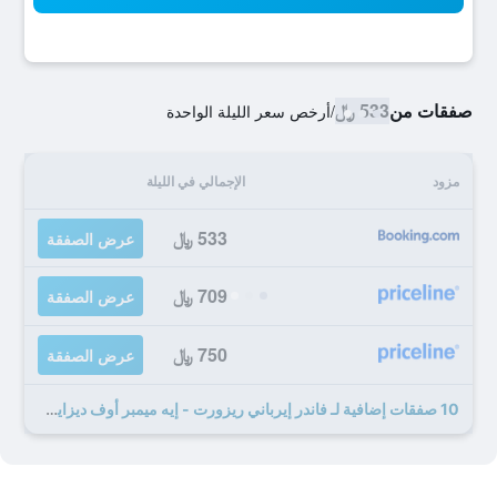
صفقات من
533 ﷼
/
أرخص سعر الليلة الواحدة
مزود
الإجمالي في الليلة
533 ﷼
عرض الصفقة
709 ﷼
عرض الصفقة
750 ﷼
عرض الصفقة
10 صفقات إضافية لـ فاندر إيرباني ريزورت - إيه ميمبر أوف ديزاين هوتلز