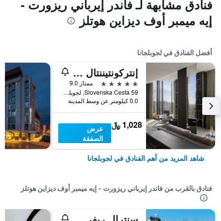
فنادق مشابهة لـ فاندر إيرباني ريزورت -
إيه ميمبر أوف ديزاين هوتلز
أفضل الفنادق في لجوبلجانا
إنتركونتيننتال - ليوبليانا
5 نجوم
ممتاز 9.0
Slovenska Cesta 59, لجوبلجانا, سلوفينيا
0.0 كيلومتر عن وسط المدينة
1,028 ﷼
عرض
الصفقة
شاهد المزيد من أهم الفنادق في لجوبلجانا
فنادق بالقرب من فاندر إيرباني ريزورت - إيه ميمبر أوف ديزاين هوتلز
سنترال ريفرسايد أبارتمنتس ميسكانكا