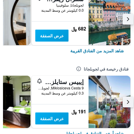
لجوبلجانا, سلوفينيا
0.0 كيلومتر عن وسط المدينة
682 ﷼
عرض الصفقة
شاهد المزيد من الفنادق القريبة
فنادق رخيصة في لجوبلجانا
إيبيس ستايلز لجوبلجانا ذا فوتزي لوج
Miklosiceva Cesta 9, لجوبلجانا, سلوفينيا
0.3 كيلومتر عن وسط المدينة
191 ﷼
عرض الصفقة
شاهد أرخص الفنادق في لجوبلجانا