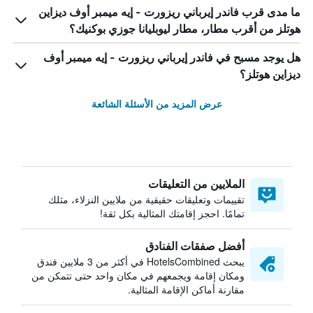
ما مدى قرب فاندر إيرباني ريزورت - إيه ميمبر أوف ديزاين
هوتلز من أقرب مطار، مطار ليوبليانا جوزي بوكنيك؟
هل يوجد مسبح في فاندر إيرباني ريزورت - إيه ميمبر أوف
ديزاين هوتلز؟
عرض المزيد من الأسئلة الشائعة
الملايين من التعليقات
تقييمات وتعليقات حقيقية من ملايين النزلاء، مثلك
تمامًا. احجز إقامتك المثالية بكل ثقة!
أفضل صفقات الفنادق
يبحث HotelsCombined في أكثر من 3 ملايين فندق
ومكان إقامة ويجمعهم في مكان واحد حتى تتمكن من
مقارنة أماكن الإقامة المثالية.