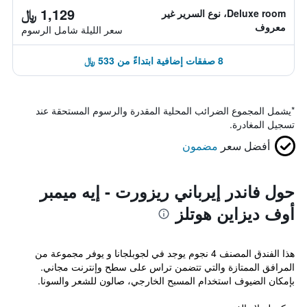
1,129 ﷼
Deluxe room، نوع السرير غير
معروف
سعر الليلة شامل الرسوم
8 صفقات إضافية ابتداءً من 533 ﷼
*
يشمل المجموع الضرائب المحلية المقدرة والرسوم المستحقة عند
تسجيل المغادرة.
أفضل سعر
مضمون
حول فاندر إيرباني ريزورت - إيه ميمبر
أوف ديزاين هوتلز
هذا الفندق المصنف 4 نجوم يوجد في لجوبلجانا و يوفر مجموعة من
المرافق الممتازة والتي تتضمن تراس على سطح وإنترنت مجاني.
بإمكان الضيوف استخدام المسبح الخارجي، صالون للشعر والسونا.