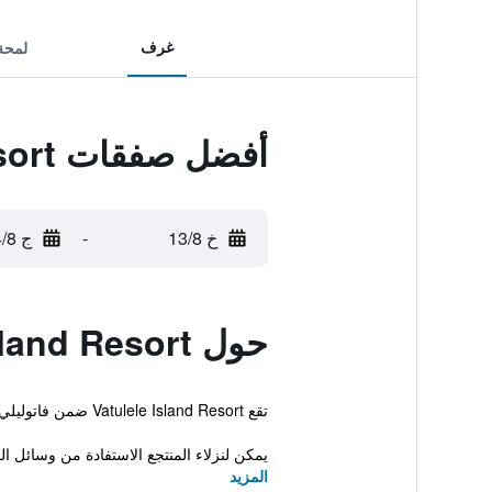
غرف
لمحة
أفضل صفقات Vatulele Island Resort
خ 13/8
-
ج 14/8
حول Vatulele Island Resort
تقع Vatulele Island Resort ضمن فاتوليلي و توفر مرافق ذات 4 نجوم فضلاً عن إنترنت لاسلكي مجاني في الأماكن العامة.
يمكن لنزلاء المنتجع الاستفادة من وسائل ال
المزيد