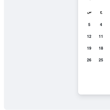
ج
س
5
4
12
11
19
18
26
25