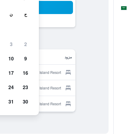
بح
العَرَبِيَّة
ح
ن
3
2
مزود
10
9
17
16
Provider for Vatulele Island Resort
24
23
Provider for Vatulele Island Resort
31
30
Provider for Vatulele Island Resort