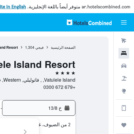
ar.hotelscombined.com
متوفر أيضاً باللغة الإنجليزية.
site in English
رحلات طيران
الصفحة الرئيسية
فيجي
1,304
land Resort
فنادق
ele Island Resort
سيارات
4 نجوم
حزم العروض
Vatulele Island, , فاتوليلي, Western, فيجي
+679 672 0300
استكشاف
خ 13/8
-
الحصول على المزيد على التطبيق
2 من الضيوف، غرفة واحدة
رحلات