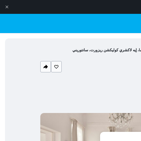
ا، إيه لاكشري كوليكشن ريزورت، سانتوريني