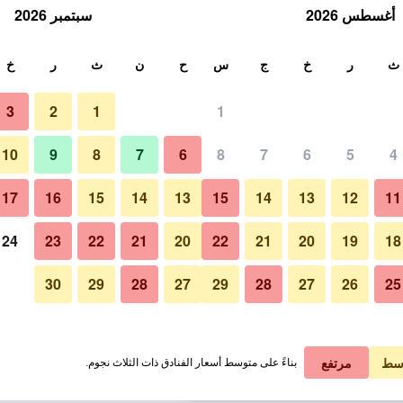
أغسطس 2026
سبتمبر 2026
ث
ث
ر
خ
ج
س
ح
ن
ث
ر
خ
3
2
1
1
ليلة الواحدة
10
9
8
7
6
8
7
6
5
4
غرفة معيشة
لي في الليلة
17
16
15
14
13
15
14
13
12
11
1 ﷼
عرض الصفقة
24
23
22
21
20
22
21
20
19
18
30
29
28
27
29
28
27
26
25
صور لـ فيديما، إيه لاكشري كوليكش
1 ﷼
عرض الصفقة
1 ﷼
عرض الصفقة
سط
مرتفع
بناءً على متوسط أسعار الفنادق ذات الثلاث نجوم.