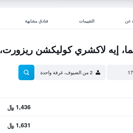
 عن
التقييمات
فنادق مشابهة
، إيه لاكشري كوليكشن ريزورت، 
2 من الضيوف، غرفة واحدة
1,436 ﷼
1,631 ﷼