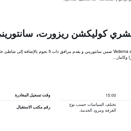
اكشري كوليكشن ريزورت، سانتورين
يقع Vedema a Luxury Collection Resort Santorini ضمن س
 وكامار...
15:00
وقت تسجيل المغادرة
تختلف السياسات حسب نوع
رقم مكتب الاستقبال
الغرفة ومزود الخدمة.