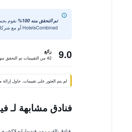
تم التحقق منه 100%
نقوم بجم
HotelsCombined أو مع شركائنا الخارجيين الموثوقين.
9.0
رائع
42 من التقييمات تم التحقق منها
لم يتم العثور على تقييمات. حاول إزال
فنادق مشابهة لـ ف
فنادق بالقرب من فيديما، إيه لاكشري