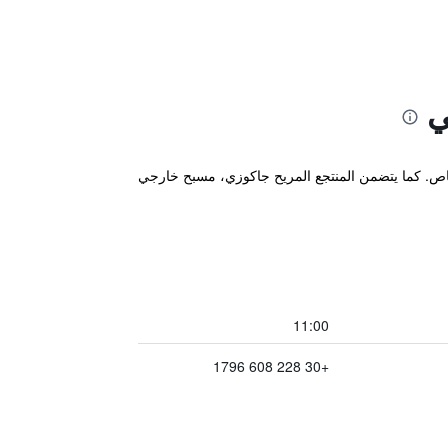
ي
انتوريني و يقدم مرافق ذات 5 نجوم بالإضافة إلى شاطئ خاص. كما يتضمن المنتجع المريح جاكوزي، مسبح خارجي
11:00
+30 228 608 1796