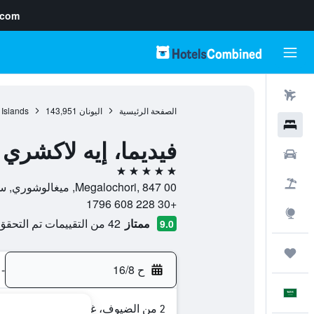
.com
رحلات طيران
الصفحة الرئيسية
اليونان
143,951
 Islands
فنادق
فيديما، إيه لاكشري
سيارات
5 نجوم
حزم العروض
Megalochori, 847 00, ميغالوشوري, سانتوريني, اليونان
+30 228 608 1796
استكشاف
ممتاز
42 من التقييمات تم التحقق منها
9.0
رحلات
ح 16/8
-
العَرَبِيَّة
2 من الضيوف، غرفة واحدة