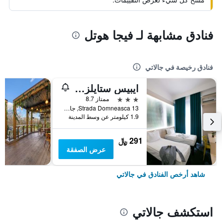
فنادق مشابهة لـ فيجا هوتل
فنادق رخيصة في جالاتي
ايبيس ستايلز دوناريا جالاتي
3 نجوم
ممتاز 8.7
Strada Domneasca 13, جالاتي, رومانيا
1.9 كيلومتر عن وسط المدينة
291 ﷼
عرض الصفقة
شاهد أرخص الفنادق في جالاتي
استكشف جالاتي