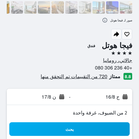
صور لـ فيجا هوتل
فيجا هوتل
فندق
4 نجوم
جالاتي، رومانيا
+40 236 306 080
ممتاز
720 من التقييمات تم التحقق منها
8.8
ح 16/8
-
ن 17/8
2 من الضيوف، غرفة واحدة
بحث