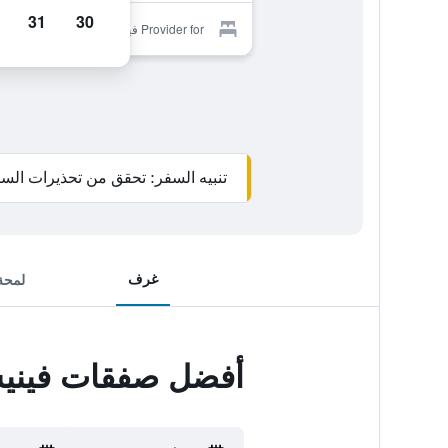
31
30
Provider for فينيسيا هوتل آند سبا
تنبيه السفر: تحقق من تحذيرات السف
غرف
لمحة
أفضل صفقات فينيسي