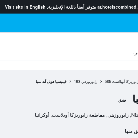
ar.hotelscombined
متوفر أيضاً باللغة الإنجليزية.
Visit site in English
ز.
بوريزكا أوبلاست
585
زابوروزهي
193
فينيسيا هوتل آند سبا
ا
فندق
كرانيا