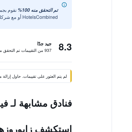
تم التحقق منه 100%
نقوم بجم
HotelsCombined أو مع شركائنا الخارجيين الموثوقين.
8.3
جيد جدًا
937 من التقييمات تم التحقق منها
لم يتم العثور على تقييمات. حاول إزال
فنادق مشابهة لـ في
استكشف زابوروزه