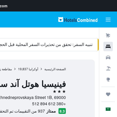
.com
رحلات طيران
تنبيه السفر: تحقق من تحذيرات السفر المحلية قبل الحج
فنادق
سيارات
حزم العروض
الصفحة الرئيسية
أوكرانيا
19,837
مقاطعة زا
استكشاف
فينيسيا هوتل آند سب
3 نجوم
رحلات
Nizhnedneprovskaya Street 1B, 69000, زابوروزهي, مقاطعة زابوريزكا أوبلاست, أو
+380 612 894 512
العَرَبِيَّة
ممتاز
937 من التقييمات تم التحقق منها
8.3