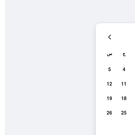
ج
س
5
4
12
11
19
18
26
25