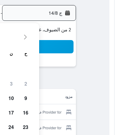
ج 14/8
-
2 من الضيوف، غرفة واحدة
بح
ح
ن
3
2
مزود
10
9
17
16
Provider for فينيسيا هوتل آند سبا
24
23
Provider for فينيسيا هوتل آند سبا