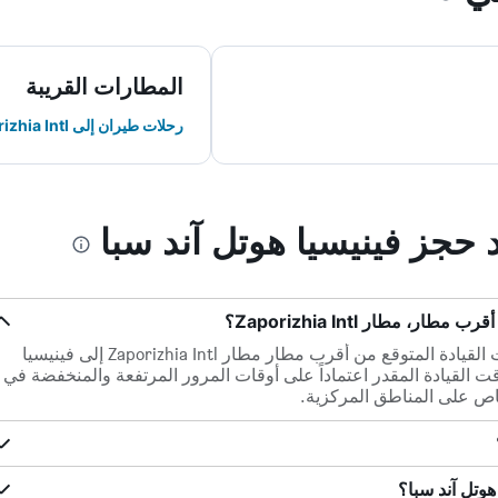
المطارات القريبة
رحلات طيران إلى Zaporizhia Intl
د حجز فينيسيا هوتل آند سبا
 مطار Zaporizhia Intl؟
ضمن مسافة 25.9 كم فقط، يكون وقت القيادة المتوقع من أقرب مطار مطار Zaporizhia Intl إلى فينيسيا
س 20د. قد يختلف وقت القيادة المقدر اعتماداً على أوقات المرور المرتفعة والمنخفضة في
اص على المناطق المركزية.
هوتل آند سبا؟