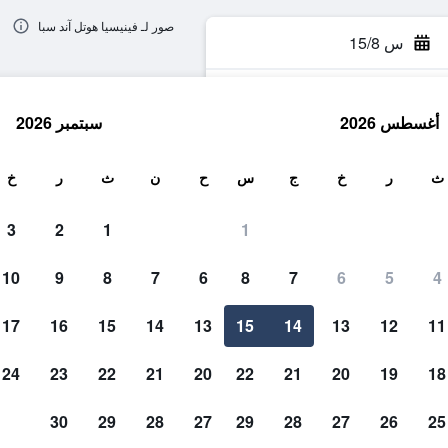
صور لـ فينيسيا هوتل آند سبا
س 15/8
أغسطس 2026
سبتمبر 2026
ث
ث
ر
خ
ج
س
ح
ن
ث
ر
خ
3
2
1
1
10
9
8
7
6
8
7
6
5
4
17
16
15
14
13
15
14
13
12
11
عرض الأسعار
24
23
22
21
20
22
21
20
19
18
30
29
28
27
29
28
27
26
25
عرض الأسعار