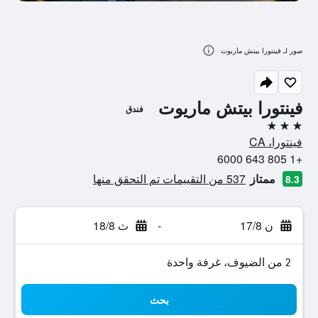
صور لـ فينتورا بيتش ماريوت
فينتورا بيتش ماريوت
فندق
3 نجوم
فينتورا، CA
+1 805 643 6000
ممتاز
537 من التقييمات تم التحقق منها
8.3
ن 17/8
-
ث 18/8
2 من الضيوف، غرفة واحدة
بحث