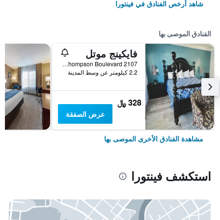
شاهد أرخص الفنادق في فينتورا
الفنادق الموصى بها
فايكينج موتل
2107 East Thompson Boulevard, فينتورا, CA, الولايات المتحدة الأميريكية
2.2 كيلومتر عن وسط المدينة
328 ﷼
عرض الصفقة
مشاهدة الفنادق الأخرى الموصى بها
استكشف فينتورا