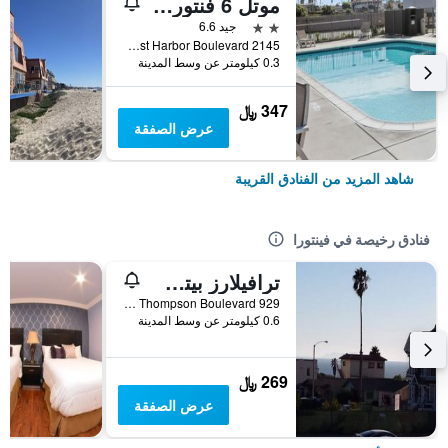
موتل 6 فنتورا، كاليفورنيا - بيتش
2 نجمتين
جيد 6.6
2145 East Harbor Boulevard, فينتورا, CA, الولايات المتحدة الأميريكية
0.3 كيلومتر عن وسط المدينة
347 ﷼
عرض الصفقة
شاهد المزيد من الفنادق القريبة
فنادق رخيصة في فينتورا
ترافيلارز بيتش إن
929 East Thompson Boulevard, فينتورا, CA, الولايات المتحدة الأميريكية
0.6 كيلومتر عن وسط المدينة
269 ﷼
عرض الصفقة