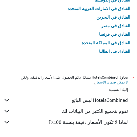
الفنادق في الامارات العربية المتحدة
الفنادق في البحرين
الفنادق في مصر
الفنادق في فرنسا
الفنادق في المملكة المتحدة
الفنادق في إيطاليا
الفنادق في تايلاند
*
يحاول HotelsCombined بشكل دائم الحصول على الأسعار الدقيقة، ولكن
لا يمكن ضمان الأسعار
.
إليك السبب:
HotelsCombined ليس البائع
نقوم بتجميع الكثير من البيانات لك
لماذا لا تكون الأسعار دقيقة بنسبة 100٪؟