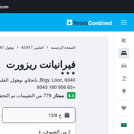
.com
رحلات طيران
الصفحة الرئيسية
الفلبين
42,817
بوهول
561
فنادق
فيرانيانت ريزورت
سيارات
3 نجوم
حزم العروض
Brgy. Looc, 6340, بانجلاو, بوهول, الفلبين
+63 956 160 9343
استكشاف
ممتاز
779 من التقييمات تم التحقق منها
8.3
رحلات
خ 13/8
-
العَرَبِيَّة
2 من الضيوف، غرفة واحدة