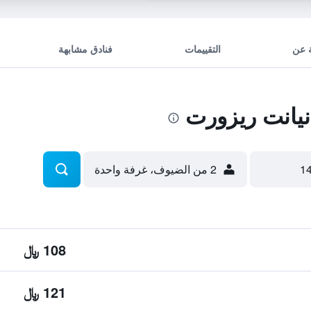
 عن
التقييمات
فنادق مشابهة
يانت ريزورت
2 من الضيوف، غرفة واحدة
108 ﷼
121 ﷼