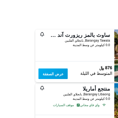
ساوث بالمز ريزورت آند سبا بانغلاو - إم جاليري كوليكشن
Barangay Tawala, بانجلاو, الفلبين
0.0 كيلومتر عن وسط المدينة
876 ﷼
المتوسط في الليلة
عرض الصفقة
منتجع أماريلا
Barangay Libaong, بانجلاو, الفلبين
0.0 كيلومتر عن وسط المدينة
واي فاي مجاني
موقف السيارات