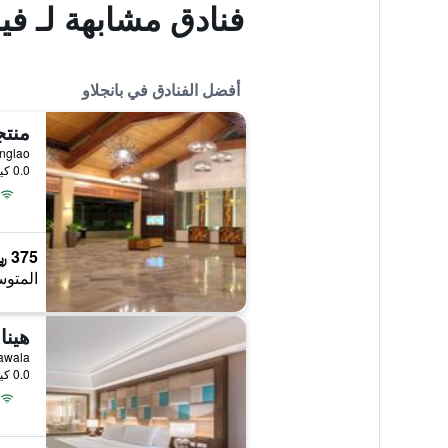
فنادق مشابهة لـ في
أفضل الفنادق في بانجلاو
منتج
Panglao, بانجلاو,
0.0 كيلومتر عن وسط المدينة
375 ﷼
المتوس
هينا
ch, Tawala
0.0 كيلومتر عن وسط المدينة