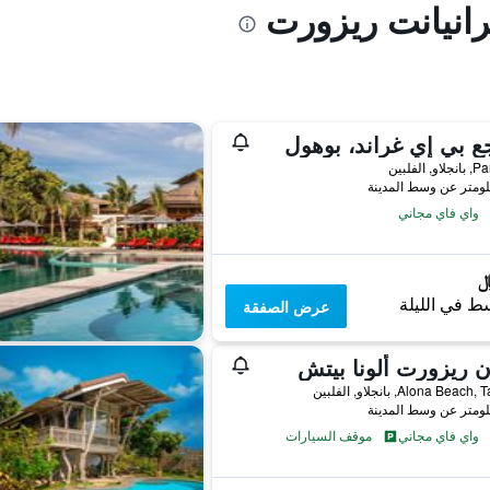
رانيانت ريزورت
ع بي إي غراند، بوهول
 الفلبين
واي فاي مجاني
ط في الليلة
عرض الصفقة
ن ريزورت ألونا بيتش
Alona Bea, بانجلاو, الفلبين
واي فاي مجاني
موقف السيارات