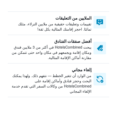
الملايين من التعليقات
تقييمات وتعليقات حقيقية من ملايين النزلاء، مثلك
تمامًا. احجز إقامتك المثالية بكل ثقة!
أفضل صفقات الفنادق
يبحث HotelsCombined في أكثر من 3 ملايين فندق
ومكان إقامة ويجمعهم في مكان واحد حتى تتمكن من
مقارنة أماكن الإقامة المثالية.
إلغاء مجاني
من الوارد أن تتغير الخطط — نتفهم ذلك. ولهذا يمكنك
البحث وحجز فنادق وأماكن إقامة على
HotelsCombined من وكالات السفر التي تقدم خدمة
الإلغاء المجاني