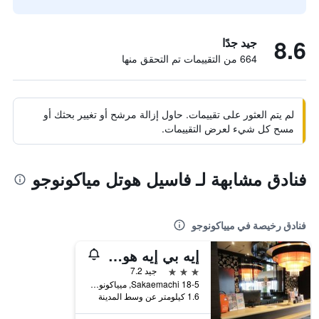
8.6
جيد جدًا
664 من التقييمات تم التحقق منها
لم يتم العثور على تقييمات. حاول إزالة مرشح أو تغيير بحثك أو
مسح كل شيء لعرض التقييمات.
فنادق مشابهة لـ فاسيل هوتل مياكونوجو
فنادق رخيصة في ميياكونوجو
إيه بي إيه هوتل ميازاكي مياكونوجو ستيشن
3 نجوم
جيد 7.2
18-5 Sakaemachi, ميياكونوجو, اليابان
1.6 كيلومتر عن وسط المدينة