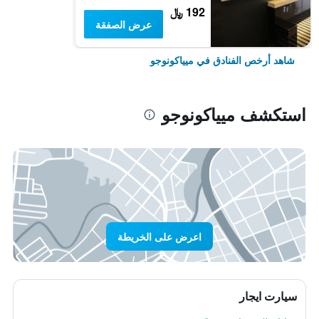
192 ﷼
عرض الصفقة
شاهد أرخص الفنادق في ميياكونوجو
استكشف ميياكونوجو
اعرض على الخريطة
سيارت ايجار