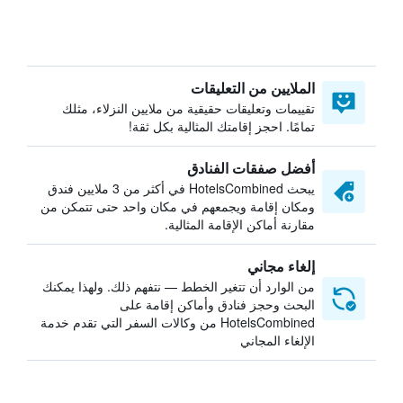
الملايين من التعليقات
تقييمات وتعليقات حقيقية من ملايين النزلاء، مثلك
تمامًا. احجز إقامتك المثالية بكل ثقة!
أفضل صفقات الفنادق
يبحث HotelsCombined في أكثر من 3 ملايين فندق
ومكان إقامة ويجمعهم في مكان واحد حتى تتمكن من
مقارنة أماكن الإقامة المثالية.
إلغاء مجاني
من الوارد أن تتغير الخطط — نتفهم ذلك. ولهذا يمكنك
البحث وحجز فنادق وأماكن إقامة على
HotelsCombined من وكالات السفر التي تقدم خدمة
الإلغاء المجاني