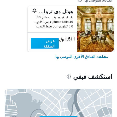
الفنادق الموصى بها
هوتل دي تروا كورون
5 نجوم
ممتاز 8.9
Rue d'Italie 49, فيفي, كانتون فود, سويسرا
0.6 كيلومتر عن وسط المدينة
1,511 ﷼
عرض
الصفقة
مشاهدة الفنادق الأخرى الموصى بها
استكشف فيفي