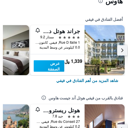
هاوس
أفضل الفنادق في فيفي
جراند هوتل دو لاك - ريلي آند شاتو
5 نجوم
ممتاز 9.2
1 Rue D Italie, فيفي, كانتون فود, سويسرا
0.0 كيلومتر عن وسط المدينة
1,339 ﷼
عرض
الصفقة
شاهد المزيد من أهم الفنادق في فيفي
فنادق بالقرب من فيفي هوتل آند جيست هاوس
هوتل ريسترونت ليه نيجوسيانتس
3 نجوم
جيد 7.8
Rue du Conseil 27, فيفي, كانتون فود, سويسرا
0.2 كيلومتر عن وسط المدينة