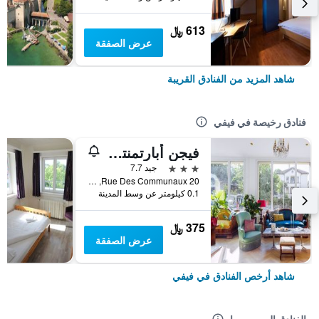
613 ﷼
عرض الصفقة
شاهد المزيد من الفنادق القريبة
فنادق رخيصة في فيفي
فيجن أبارتمنتس فيفي رو ديه كومونو
3 نجوم
جيد 7.7
Rue Des Communaux 20, فيفي, كانتون فود, سويسرا
0.1 كيلومتر عن وسط المدينة
375 ﷼
عرض الصفقة
شاهد أرخص الفنادق في فيفي