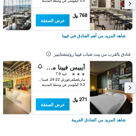
0.0 كيلومتر عن وسط المدينة
768 ﷼
عرض الصفقة
شاهد المزيد من أهم الفنادق في فيينا
فنادق بالقرب من بيت شباب فيينا روثينشتاينير
آيبيس فيينا مارياهيلف
3 نجوم
جيد 7.9
مارياهيلفرغورتل 22-24, فيينا, فيينا, النمسا
0.3 كيلومتر عن وسط المدينة
271 ﷼
عرض الصفقة
شاهد المزيد من الفنادق القريبة