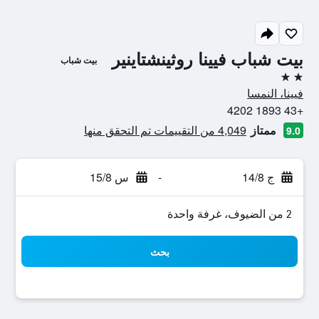
بيت شباب فيينا روثينشتاينير
بيت شباب
2 نجمتين
فيينا، النمسا
+43 1893 4202
ممتاز
4,049 من التقييمات تم التحقق منها
9.0
ج 14/8
-
س 15/8
2 من الضيوف، غرفة واحدة
بحث