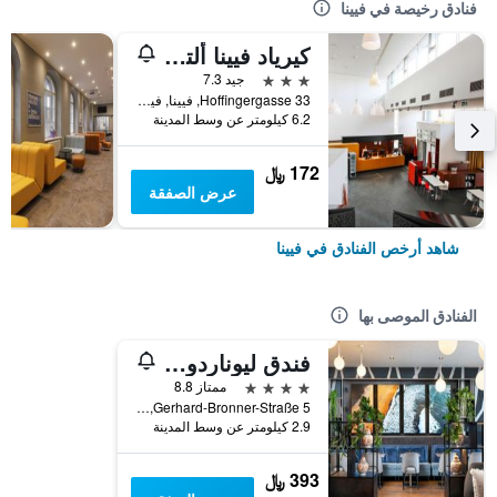
فنادق رخيصة في فيينا
كيرياد فيينا ألتمانسدورف
3 نجوم
جيد 7.3
Hoffingergasse 33, فيينا, فيينا, النمسا
6.2 كيلومتر عن وسط المدينة
172 ﷼
عرض الصفقة
شاهد أرخص الفنادق في فيينا
الفنادق الموصى بها
فندق ليوناردو فيينا هابتبانهوف
4 نجوم
ممتاز 8.8
Gerhard-Bronner-Straße 5, فيينا, فيينا, النمسا
2.9 كيلومتر عن وسط المدينة
393 ﷼