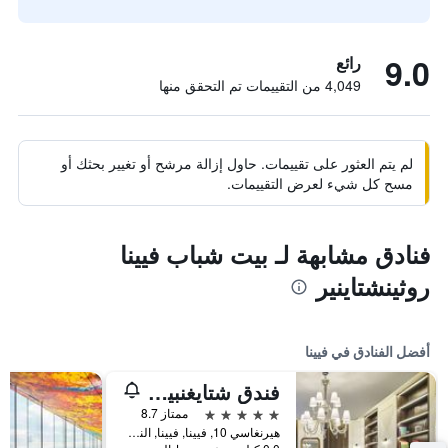
9.0
رائع
4,049 من التقييمات تم التحقق منها
لم يتم العثور على تقييمات. حاول إزالة مرشح أو تغيير بحثك أو
مسح كل شيء لعرض التقييمات.
فنادق مشابهة لـ بيت شباب فيينا
روثينشتاينير
أفضل الفنادق في فيينا
فندق شتايغنبيرغر هيرنهوف
5 نجوم
ممتاز 8.7
هيرنغاسي 10, فيينا, فيينا, النمسا