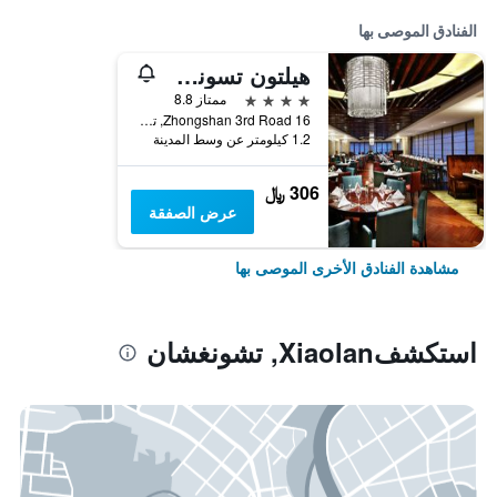
الفنادق الموصى بها
هيلتون تسونجشان داون تاون
4 نجوم
ممتاز 8.8
16 Zhongshan 3rd Road, تشونغشان, الصين
1.2 كيلومتر عن وسط المدينة
306 ﷼
عرض الصفقة
مشاهدة الفنادق الأخرى الموصى بها
استكشفXiaolan, تشونغشان