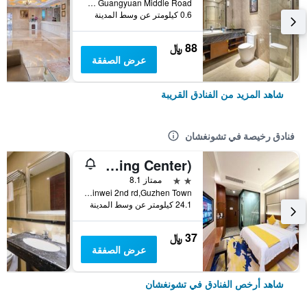
No.72 Guangyuan Middle Road, تشونغشان, الصين
0.6 كيلومتر عن وسط المدينة
88 ﷼
عرض الصفقة
شاهد المزيد من الفنادق القريبة
فنادق رخيصة في تشونغشان
Platinum Apartment Hotel (Zhongshan Guzhen International Lighting Center)
2 نجمتين
ممتاز 8.1
No.2,Xinwei 2nd rd,Guzhen Town, تشونغشان, الصين
24.1 كيلومتر عن وسط المدينة
37 ﷼
عرض الصفقة
شاهد أرخص الفنادق في تشونغشان