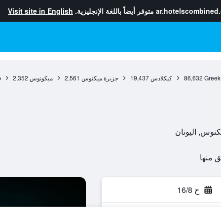
ar.hotelscombined
متوفر أيضاً باللغة الإنجليزية.
Visit site in English
Greek
86,632
كيكلادس
19,437
جزيرة ميكنوس
2,561
ميكونوس
2,352
ف
ح 16/8