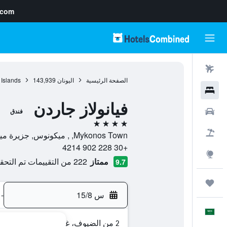
.com
رحلات طيران
الصفحة الرئيسية
اليونان
143,939
 Islands
فنادق
فيانولاز جاردن
سيارات
فندق
4 نجوم
حزم العروض
Mykonos Town, , ميكونوس, جزيرة ميكنوس, اليونان
+30 228 902 4214
استكشاف
ممتاز
222 من التقييمات تم التحقق منها
9.7
رحلات
س 15/8
-
العَرَبِيَّة
2 من الضيوف، غرفة واحدة