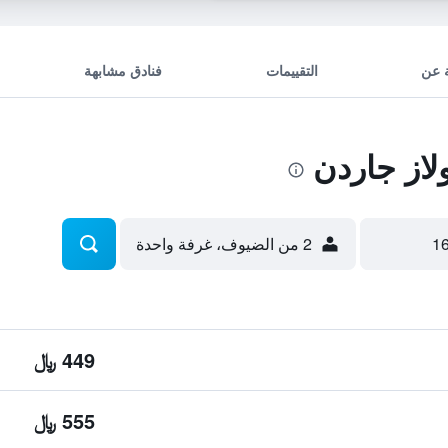
 عن
التقييمات
فنادق مشابهة
از جاردن
2 من الضيوف، غرفة واحدة
449 ﷼
555 ﷼