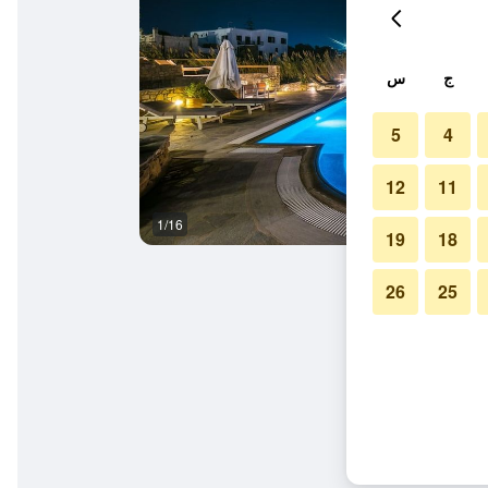
ج
س
5
4
12
11
1/16
بار
19
18
26
25