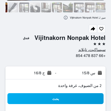
صور لـ Vijitnakorn Nonpak Hotel
Vijitnakorn Nonpak Hotel
فندق
3 نجوم
سيساكيت، تايلاند
+66 837 478 854
س 15/8
-
ح 16/8
2 من الضيوف، غرفة واحدة
بحث