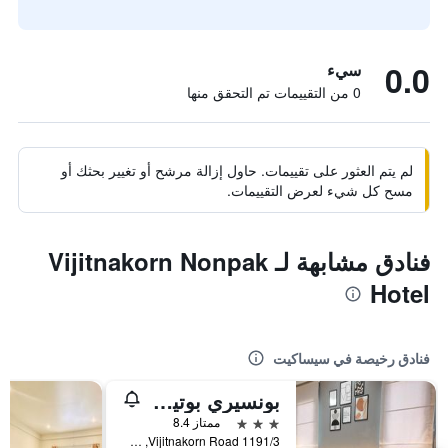
0.0
سيء
0 من التقييمات تم التحقق منها
لم يتم العثور على تقييمات. حاول إزالة مرشح أو تغيير بحثك أو
مسح كل شيء لعرض التقييمات.
فنادق مشابهة لـ Vijitnakorn Nonpak
Hotel
فنادق رخيصة في سيساكيت
بونسيري بوتيك هوتل
3 نجوم
ممتاز 8.4
1191/3 Vijitnakorn Road, سيساكيت, تايلاند