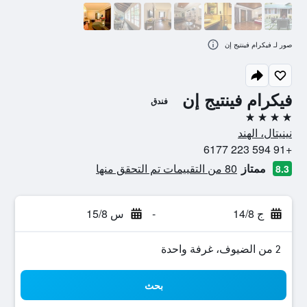
صور لـ فيكرام فينتيج إن
فيكرام فينتيج إن
فندق
4 نجوم
نينيتال، الهند
+91 594 223 6177
ممتاز
80 من التقييمات تم التحقق منها
8.3
ج 14/8
-
س 15/8
2 من الضيوف، غرفة واحدة
بحث