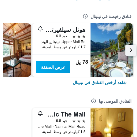
فنادق رخيصة في نينيتال
هوتل سيلفيرتون (180 ليك فيو
3 نجوم
جيد 6.3
Upper Mall Rd, نينيتال, الهند
1.7 كيلومتر عن وسط المدينة
78 ﷼
عرض الصفقة
شاهد أرخص الفنادق في نينيتال
الفنادق الموصى بها
Classic The Mall
3 نجوم
جيد 6.8
Classic The Mall - Nainital Mall Road, نينيتال, الهند
1.5 كيلومتر عن وسط المدينة