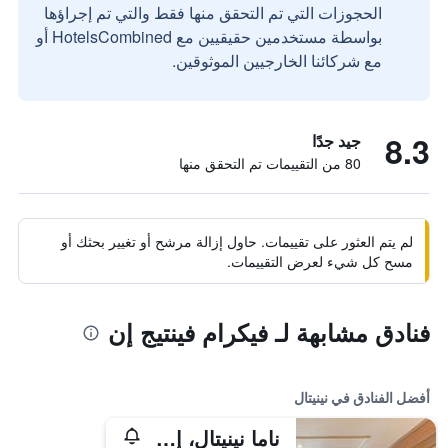
الحجوزات التي تم التحقق منها فقط والتي تم إجراؤها
بواسطة مستخدمين حقيقيين مع HotelsCombined أو
مع شركائنا الخارجيين الموثوقين.
8.3
جيد جدًا
80 من التقييمات تم التحقق منها
لم يتم العثور على تقييمات. حاول إزالة مرشح أو تغيير بحثك أو
مسح كل شيء لعرض التقييمات.
فنادق مشابهة لـ فيكرام فينتيج إن
أفضل الفنادق في نينيتال
ناما نينيتال، إميمبر أوف راديسون إنديفيدوالز ريتريتس