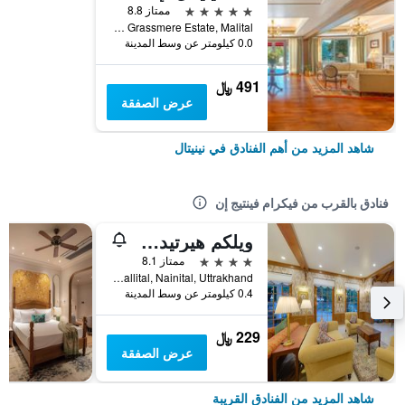
5 نجوم
ممتاز 8.8
The Grassmere Estate, Malital, نينيتال, الهند
0.0 كيلومتر عن وسط المدينة
491 ﷼
عرض الصفقة
شاهد المزيد من أهم الفنادق في نينيتال
فنادق بالقرب من فيكرام فينتيج إن
ويلكم هيرتيدج أشدايل
4 نجوم
ممتاز 8.1
Court Road, Near High Court Gate No. 1, Mallital, Nainital, Uttrakhand, نينيتال, الهند
0.4 كيلومتر عن وسط المدينة
229 ﷼
عرض الصفقة
شاهد المزيد من الفنادق القريبة