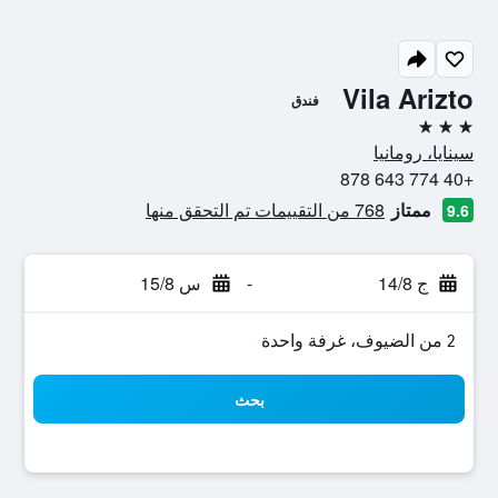
Vila Arizto
فندق
3 نجوم
سينايا، رومانيا
+40 774 643 878
ممتاز
768 من التقييمات تم التحقق منها
9.6
ج 14/8
-
س 15/8
2 من الضيوف، غرفة واحدة
بحث