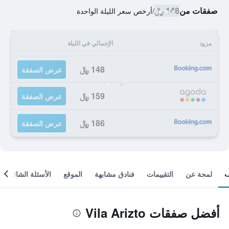
صفقات من
148 ﷼
/
أرخص سعر الليلة الواحدة
مزود
الإجمالي في الليلة
148 ﷼
عرض الصفقة
159 ﷼
عرض الصفقة
186 ﷼
عرض الصفقة
لمحة عن
التقييمات
فنادق مشابهة
الموقع
الأسئلة الشائعة
أفضل صفقات Vila Arizto