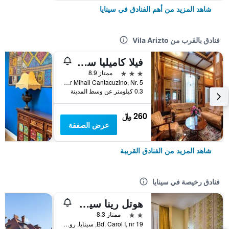
شاهد المزيد من أهم الفنادق في سينايا
فنادق بالقرب من Vila Arizto
فيلا كاميليا سيناي
3 نجوم
ممتاز 8.9
Str. Spatar Mihail Cantacuzino, Nr. 5, سينايا, رومانيا
0.3 كيلومتر عن وسط المدينة
260 ﷼
عرض الصفقة
شاهد المزيد من الفنادق القريبة
فنادق رخيصة في سينايا
هوتل رينا سيربول
2 نجمتين
ممتاز 8.3
Bd. Carol I, nr 19, سينايا, رومانيا