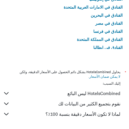
الفنادق في الامارات العربية المتحدة
الفنادق في البحرين
الفنادق في مصر
الفنادق في فرنسا
الفنادق في المملكة المتحدة
الفنادق في إيطاليا
الفنادق في تايلاند
*
يحاول HotelsCombined بشكل دائم الحصول على الأسعار الدقيقة، ولكن
لا يمكن ضمان الأسعار
.
إليك السبب:
HotelsCombined ليس البائع
نقوم بتجميع الكثير من البيانات لك
لماذا لا تكون الأسعار دقيقة بنسبة 100٪؟