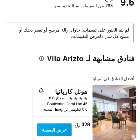
9.6
768 من التقييمات تم التحقق منها
لم يتم العثور على تقييمات. حاول إزالة مرشح أو تغيير بحثك أو
مسح كل شيء لعرض التقييمات.
فنادق مشابهة لـ Vila Arizto
أفضل الفنادق في سينايا
هوتل كارباثيا
4 نجوم
ممتاز 8.8
Boulevard Carol I no 46, سينايا, رومانيا
0.0 كيلومتر عن وسط المدينة
328 ﷼
عرض الصفقة