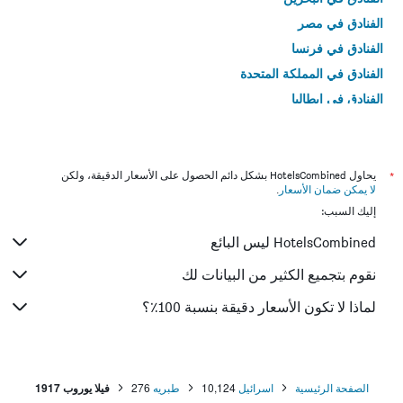
الفنادق في مصر
الفنادق في فرنسا
الفنادق في المملكة المتحدة
الفنادق في إيطاليا
الفنادق في تايلاند
*
يحاول HotelsCombined بشكل دائم الحصول على الأسعار الدقيقة، ولكن
لا يمكن ضمان الأسعار
.
إليك السبب:
HotelsCombined ليس البائع
نقوم بتجميع الكثير من البيانات لك
لماذا لا تكون الأسعار دقيقة بنسبة 100٪؟
الصفحة الرئيسية
اسرائيل
10,124
طبريه
276
فيلا يوروب 1917