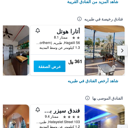
شاهد المزيد من الفنادق القريبة
فنادق رخيصة في طبريه
أتارا هوتل
2 نجمتين
ممتاز 8.1
Hagalil 56, طبريه, Haûafon (Northern), اسرائيل
1.3 كيلومتر عن وسط المدينة
361 ﷼
عرض الصفقة
شاهد أرخص الفنادق في طبريه
الفنادق الموصى بها
فندق سيزر بريمير طبريا
4 نجوم
ممتاز 9.4
103 Hatayelet Street, طبريه, Haûafon (Northern), اسرائيل
1.2 كيلومتر عن وسط المدينة