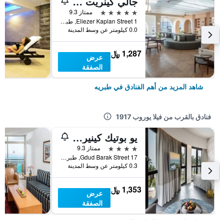
جالي كينريت هوتل
5 نجوم
ممتاز 9.3
1 Eliezer Kaplan Street, طبريه, Haûafon (Northern), اسرائيل
0.0 كيلومتر عن وسط المدينة
1,287 ﷼
عرض
الصفقة
شاهد المزيد من أهم الفنادق في طبريه
فنادق بالقرب من فيلا يوروب 1917
يو بوتيك كينيريت باي ذا سي أوف جليل
4 نجوم
ممتاز 9.3
17 Gdud Barak Street, طبريه, Haûafon (Northern), اسرائيل
0.3 كيلومتر عن وسط المدينة
1,353 ﷼
عرض
الصفقة