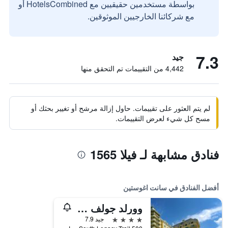
بواسطة مستخدمين حقيقيين مع HotelsCombined أو
مع شركائنا الخارجيين الموثوقين.
7.3
جيد
4,442 من التقييمات تم التحقق منها
لم يتم العثور على تقييمات. حاول إزالة مرشح أو تغيير بحثك أو
مسح كل شيء لعرض التقييمات.
فنادق مشابهة لـ فيلا 1565
أفضل الفنادق في سانت اغوستين
وورلد جولف فيليدج رينايسانس سانت أوجاستين ريزورت
4 نجوم
جيد 7.9