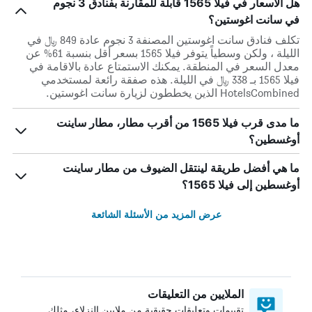
هل الأسعار في فيلا 1565 قابلة للمقارنة بفنادق 3 نجوم
في سانت اغوستين؟
تكلف فنادق سانت اغوستين المصنفة 3 نجوم عادة 849 ﷼ في
الليلة ، ولكن وسطياً يتوفر فيلا 1565 بسعر أقل بنسبة 61% عن
معدل السعر في المنطقة. يمكنك الاستمتاع عادة بالاقامة في
فيلا 1565 بـ 338 ﷼ في الليلة. هذه صفقة رائعة لمستخدمي
HotelsCombined الذين يخططون لزيارة سانت اغوستين.
ما مدى قرب فيلا 1565 من أقرب مطار، مطار ساينت
أوغسطين؟
ما هي أفضل طريقة لينتقل الضيوف من مطار ساينت
أوغسطين إلى فيلا 1565؟
عرض المزيد من الأسئلة الشائعة
الملايين من التعليقات
تقييمات وتعليقات حقيقية من ملايين النزلاء، مثلك