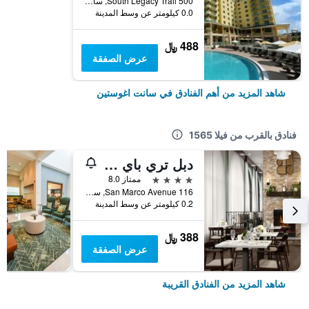
500 South Legacy Trail, سانت اغوستين, FL, الولايات المتحدة الأميريكية
0.0 كيلومتر عن وسط المدينة
488 ﷼
عرض الصفقة
شاهد المزيد من أهم الفنادق في سانت اغوستين
فنادق بالقرب من فيلا 1565
دبل تري باي هيلتون سانت أوجاستين هيستوريك ديستريكت
4 نجوم
ممتاز 8.0
116 San Marco Avenue, سانت اغوستين, FL, الولايات المتحدة الأميريكية
0.2 كيلومتر عن وسط المدينة
388 ﷼
عرض الصفقة
شاهد المزيد من الفنادق القريبة