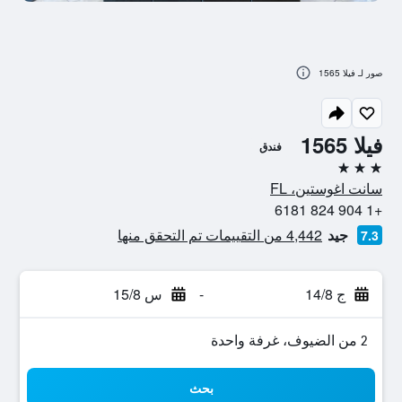
صور لـ فيلا 1565
فيلا 1565
فندق
3 نجوم
سانت اغوستين، FL
+1 904 824 6181
جيد
4,442 من التقييمات تم التحقق منها
7.3
ج 14/8
-
س 15/8
2 من الضيوف، غرفة واحدة
بحث