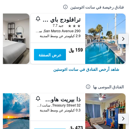
فنادق رخيصة في سانت اغوستين
ترافلودج باي ويندام هوتل آند كوتيدجز سانت أوجاستين/هيستوريك
3 نجوم
جيد 7.7
290 San Marco Avenue, سانت اغوستين, FL, الولايات المتحدة الأميريكية
2.9 كيلومتر عن وسط المدينة
159 ﷼
عرض الصفقة
شاهد أرخص الفنادق في سانت اغوستين
الفنادق الموصى بها
ذا بيريت هاوس إن
32 Treasury Street, سانت اغوستين, FL, الولايات المتحدة الأميريكية
0.3 كيلومتر عن وسط المدينة
473 ﷼