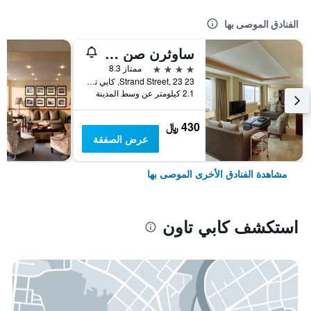
الفنادق الموصى بها
ساوثرن صن كيب صن
4 نجوم
ممتاز 8.3
23 Strand Street, 23, كابي تاون, محافظة كيب الغربية, جنوب أفريقيا
2.1 كيلومتر عن وسط المدينة
430 ﷼
عرض الصفقة
مشاهدة الفنادق الأخرى الموصى بها
استكشف كابي تاون