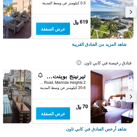
0.3 كيلومتر عن وسط المدينة
619 ﷼
عرض الصفقة
شاهد المزيد من الفنادق القريبة
فنادق رخيصة في كابي تاون
تيرنينج بوينت بيد آند بريكفاست
2 Glenside Road, Marinda Heights, كابي تاون, محافظة كيب الغربية, جنوب أفريقيا
20.6 كيلومتر عن وسط المدينة
70 ﷼
عرض الصفقة
شاهد أرخص الفنادق في كابي تاون