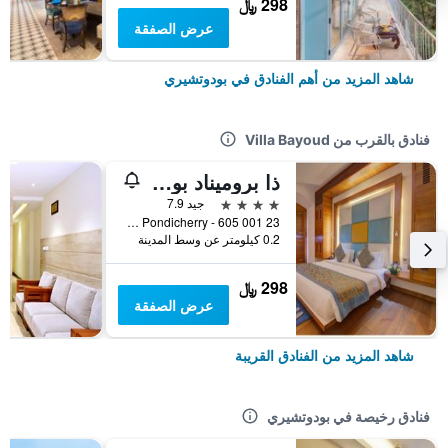
298 ﷼
عرض الصفقة
شاهد المزيد من أهم الفنادق في بودوتشيري
فنادق بالقرب من Villa Bayoud
ذا بروميناد بونديتشيري
4 نجوم
جيد 7.9
23 Goubert Avenue Pondicherry - 605 001, بودوتشيري, الهند
0.2 كيلومتر عن وسط المدينة
298 ﷼
عرض الصفقة
شاهد المزيد من الفنادق القريبة
فنادق رخيصة في بودوتشيري