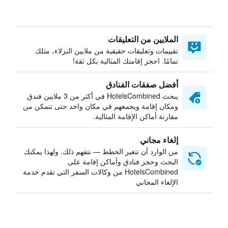
الملايين من التعليقات
تقييمات وتعليقات حقيقية من ملايين النزلاء، مثلك
تمامًا. احجز إقامتك المثالية بكل ثقة!
أفضل صفقات الفنادق
يبحث HotelsCombined في أكثر من 3 ملايين فندق
ومكان إقامة ويجمعهم في مكان واحد حتى تتمكن من
مقارنة أماكن الإقامة المثالية.
إلغاء مجاني
من الوارد أن تتغير الخطط — نتفهم ذلك. ولهذا يمكنك
البحث وحجز فنادق وأماكن إقامة على
HotelsCombined من وكالات السفر التي تقدم خدمة
الإلغاء المجاني