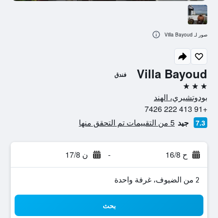
صور لـ Villa Bayoud
Villa Bayoud
فندق
3 نجوم
بودوتشيري، الهند
+91 413 222 7426
جيد
5 من التقييمات تم التحقق منها
7.3
ح 16/8
-
ن 17/8
2 من الضيوف، غرفة واحدة
بحث