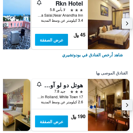
Rkn Hotel
3 نجوم
لا بأس 5.8
Anna Salai,Near Anandha Inn, بودوتشيري, الهند
3.4 كيلومتر عن وسط المدينة
45 ﷼
عرض الصفقة
شاهد أرخص الفنادق في بودوتشيري
الفنادق الموصى بها
هوتل دو لو آورينت بوند تشيري
3 نجوم
جيد 7.8
17 Rue Romain Rolland, White Town, بودوتشيري, الهند
2.6 كيلومتر عن وسط المدينة
190 ﷼
عرض الصفقة