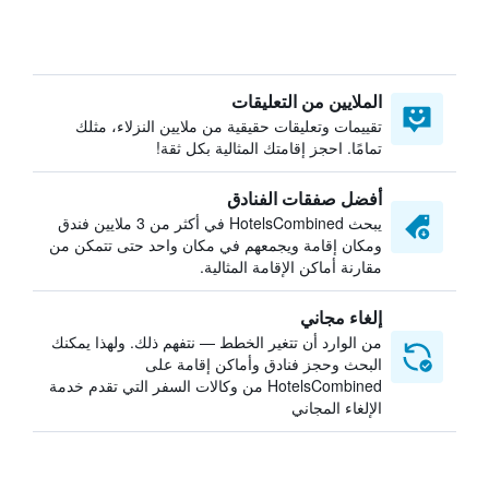
الملايين من التعليقات
تقييمات وتعليقات حقيقية من ملايين النزلاء، مثلك
تمامًا. احجز إقامتك المثالية بكل ثقة!
أفضل صفقات الفنادق
يبحث HotelsCombined في أكثر من 3 ملايين فندق
ومكان إقامة ويجمعهم في مكان واحد حتى تتمكن من
مقارنة أماكن الإقامة المثالية.
إلغاء مجاني
من الوارد أن تتغير الخطط — نتفهم ذلك. ولهذا يمكنك
البحث وحجز فنادق وأماكن إقامة على
HotelsCombined من وكالات السفر التي تقدم خدمة
الإلغاء المجاني