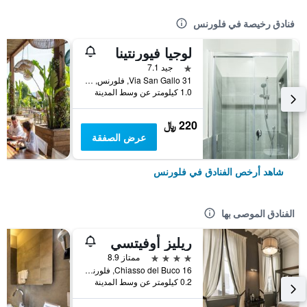
فنادق رخيصة في فلورنس
لوجيا فيورنتينا
نجمة واحدة
جيد 7.1
Via San Gallo 31, فلورنس, توسكانا, إيطاليا
1.0 كيلومتر عن وسط المدينة
220 ﷼
عرض الصفقة
شاهد أرخص الفنادق في فلورنس
الفنادق الموصى بها
ريليز أوفيتسي
4 نجوم
ممتاز 8.9
Chiasso del Buco 16, فلورنس, توسكانا, إيطاليا
0.2 كيلومتر عن وسط المدينة