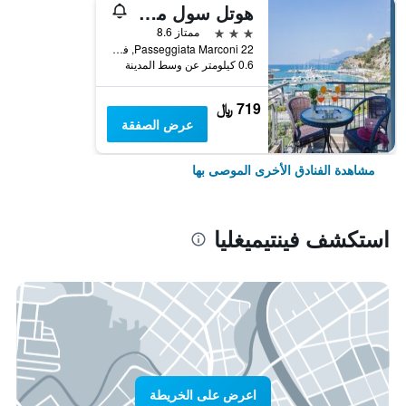
هوتل سول ماري
3 نجوم
ممتاز 8.6
Passeggiata Marconi 22, فينتيميغليا, مقاطعة إمبيريا, إيطاليا
0.6 كيلومتر عن وسط المدينة
719 ﷼
عرض الصفقة
مشاهدة الفنادق الأخرى الموصى بها
استكشف فينتيميغليا
اعرض على الخريطة