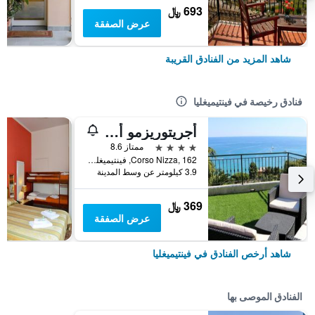
693 ﷼
عرض الصفقة
شاهد المزيد من الفنادق القريبة
فنادق رخيصة في فينتيميغليا
أجريتوريزمو أن ماري دي فيوري
4 نجوم
ممتاز 8.6
Corso Nizza, 162, فينتيميغليا, مقاطعة إمبيريا, إيطاليا
3.9 كيلومتر عن وسط المدينة
369 ﷼
عرض الصفقة
شاهد أرخص الفنادق في فينتيميغليا
الفنادق الموصى بها