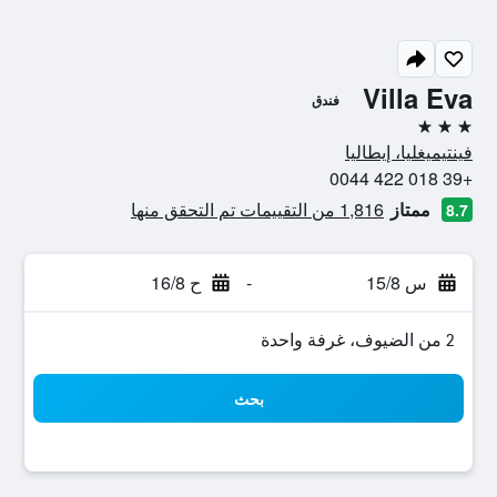
Villa Eva
فندق
3 نجوم
فينتيميغليا، إيطاليا
+39 018 422 0044
ممتاز
1,816 من التقييمات تم التحقق منها
8.7
س 15/8
-
ح 16/8
2 من الضيوف، غرفة واحدة
بحث