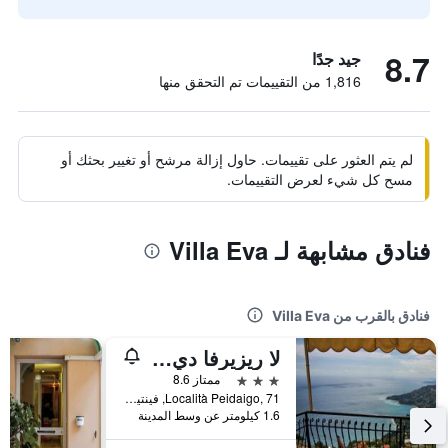
8.7
جيد جدًا
1,816 من التقييمات تم التحقق منها
لم يتم العثور على تقييمات. حاول إزالة مرشح أو تغيير بحثك أو
مسح كل شيء لعرض التقييمات.
فنادق مشابهة لـ Villa Eva
فنادق بالقرب من Villa Eva
لا ريزيرفا دي كاستيل دابيو
3 نجوم
ممتاز 8.6
Località Peidaigo, 71, فينتيميغليا, مقاطعة إمبيريا, إيطاليا
1.6 كيلومتر عن وسط المدينة