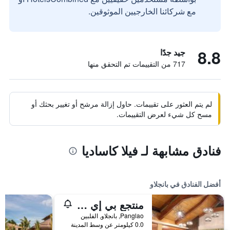
مع شركائنا الخارجيين الموثوقين.
8.8
جيد جدًا
717 من التقييمات تم التحقق منها
لم يتم العثور على تقييمات. حاول إزالة مرشح أو تغيير بحثك أو
مسح كل شيء لعرض التقييمات.
فنادق مشابهة لـ فيلا كاساديا
أفضل الفنادق في بانجلاو
منتجع بي إي غراند، بوهول
Panglao, بانجلاو, الفلبين
0.0 كيلومتر عن وسط المدينة