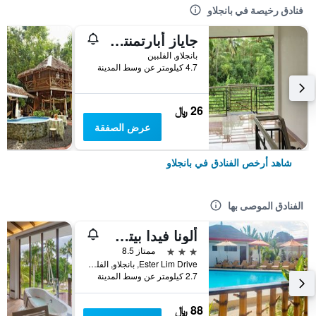
فنادق رخيصة في بانجلاو
جاياز أبارتمنتس - هوستل
بانجلاو, الفلبين
4.7 كيلومتر عن وسط المدينة
26 ﷼
عرض الصفقة
شاهد أرخص الفنادق في بانجلاو
الفنادق الموصى بها
ألونا فيدا بيتش هيل
3 نجوم
ممتاز 8.5
Ester Lim Drive, بانجلاو, الفلبين
2.7 كيلومتر عن وسط المدينة
88 ﷼