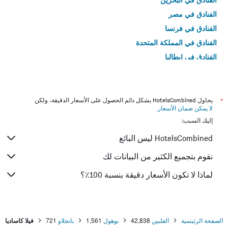
الفنادق في مصر
الفنادق في فرنسا
الفنادق في المملكة المتحدة
الفنادق في إيطاليا
الفنادق في تايلاند
*
يحاول HotelsCombined بشكل دائم الحصول على الأسعار الدقيقة، ولكن
لا يمكن ضمان الأسعار
.
إليك السبب:
HotelsCombined ليس البائع
نقوم بتجميع الكثير من البيانات لك
لماذا لا تكون الأسعار دقيقة بنسبة 100٪؟
الصفحة الرئيسية
الفلبين
42,838
بوهول
1,561
بانجلاو
721
فيلا كاساديا