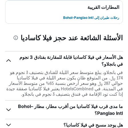
المطارات القريبة
رحلات طيران إلى Bohol–Panglao Intl
الأسئلة الشائعة عند حجز فيلا كاساديا
هل الأسعار في فيلا كاساديا قابلة للمقارنة بفنادق 3 نجوم
في بانجلاو؟
في بانجلاو، يبلغ متوسط ​​سعر الليلة للفنادق بتصنيف 3 نجوم هو
174 ﷼. من المتوقع ظان يكون سعر الليلة في فيلا كاساديا
حوالي 287 ﷼ وهو سعر أرخص بنسبة 65% من متوسط الأسعار
في المدينة. في HotelsCombined يعتبر فيلا كاساديا صفقة جيدة
إذا كنت تود الإقامة في فندق بتصنيف 3 نجوم في بانجلاو.
ما مدى قرب فيلا كاساديا من أقرب مطار، مطار Bohol–
Panglao Intl؟
هل يوجد مسبح في فيلا كاساديا؟