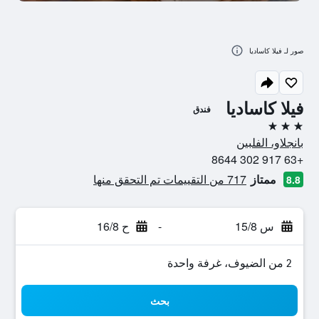
صور لـ فيلا كاساديا
فيلا كاساديا
فندق
3 نجوم
بانجلاو، الفلبين
+63 917 302 8644
ممتاز
717 من التقييمات تم التحقق منها
8.8
س 15/8
-
ح 16/8
2 من الضيوف، غرفة واحدة
بحث