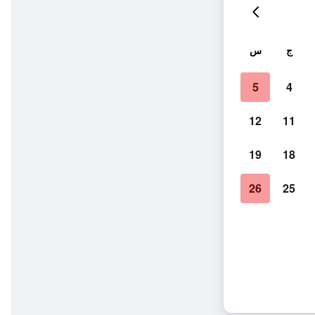
ج
س
5
4
12
11
19
18
26
25