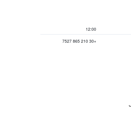
12:00
+30 210 865 7527
ل