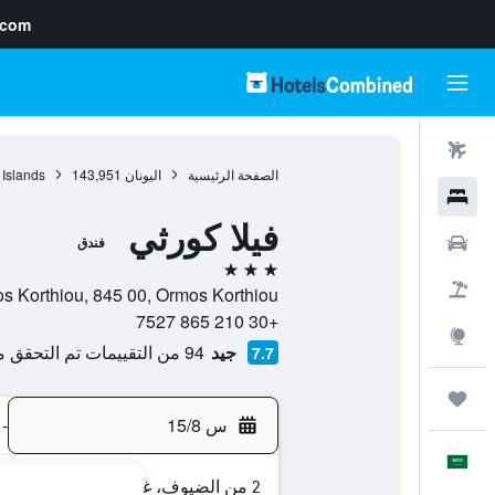
.com
رحلات طيران
الصفحة الرئيسية
اليونان
143,951
 Islands
فنادق
فيلا كورثي
سيارات
فندق
3 نجوم
حزم العروض
Ormos Korthiou, 845 00, Ormos Korthiou, جزيرة أندروس, 
+30 210 865 7527
استكشاف
جيد
94 من التقييمات تم التحقق منها
7.7
رحلات
س 15/8
-
العَرَبِيَّة
2 من الضيوف، غرفة واحدة