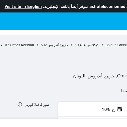
ar.hotelscombined
متوفر أيضاً باللغة الإنجليزية.
Visit site in English
Greek
86,636
كيكلادس
19,434
جزيرة أندروس
502
Ormos Korthiou
37
اليونان
صور لـ فيلا كورثي
ح 16/8