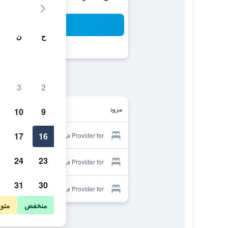
بح
ح
ن
3
2
مزود
10
9
17
16
Provider for فيلا كورثي
24
23
Provider for فيلا كورثي
31
30
Provider for فيلا كورثي
منخفض
متو