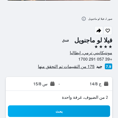
صور لـ فيلا لو ماجنويل
فيلا لو ماجنويل
فندق
4 نجوم
مونتيكاتيني ترمي، إيطاليا
+39 057 291 1700
جيد
175 من التقييمات تم التحقق منها
7.9
ج 14/8
-
س 15/8
2 من الضيوف، غرفة واحدة
بحث