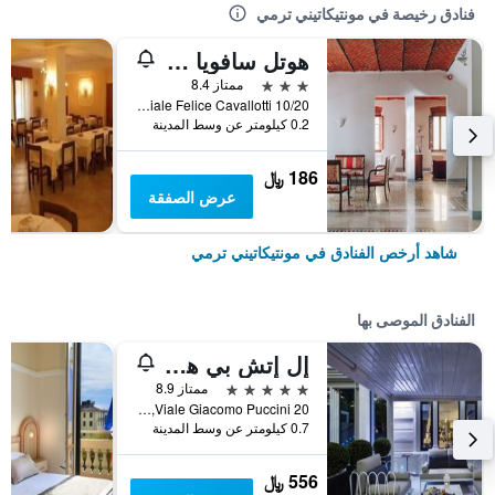
فنادق رخيصة في مونتيكاتيني ترمي
هوتل سافويا إي كامبانا
3 نجوم
ممتاز 8.4
Viale Felice Cavallotti 10/20, مونتيكاتيني ترمي, توسكانا, إيطاليا
0.2 كيلومتر عن وسط المدينة
186 ﷼
عرض الصفقة
شاهد أرخص الفنادق في مونتيكاتيني ترمي
الفنادق الموصى بها
إل إتش بي هوتل مونتيكاتيني بالاس آند سبا
5 نجوم
ممتاز 8.9
Viale Giacomo Puccini 20, مونتيكاتيني ترمي, توسكانا, إيطاليا
0.7 كيلومتر عن وسط المدينة
556 ﷼