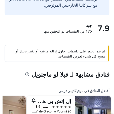
مع شركائنا الخارجيين الموثوقين.
7.9
جيد
175 من التقييمات تم التحقق منها
لم يتم العثور على تقييمات. حاول إزالة مرشح أو تغيير بحثك أو
مسح كل شيء لعرض التقييمات.
فنادق مشابهة لـ فيلا لو ماجنويل
أفضل الفنادق في مونتيكاتيني ترمي
إل إتش بي هوتل مونتيكاتيني بالاس آند سبا
5 نجوم
ممتاز 8.9
Viale Giacomo Puccini 20, مونتيكاتيني ترمي, توسكانا, إيطاليا