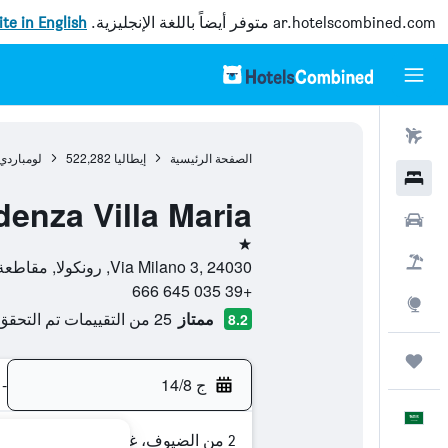
ar.hotelscombined.com
متوفر أيضاً باللغة الإنجليزية.
site in English
رحلات طيران
الصفحة الرئيسية
إيطاليا
522,282
لومباردي
فنادق
denza Villa Maria
سيارات
نجمة واحدة
حزم العروض
Via Milano 3, 24030, رونكولا, مقاطعة بيرغامو, إيطاليا
+39 035 645 666
استكشاف
ممتاز
25 من التقييمات تم التحقق منها
8.2
رحلات
ج 14/8
-
العَرَبِيَّة
2 من الضيوف، غرفة واحدة