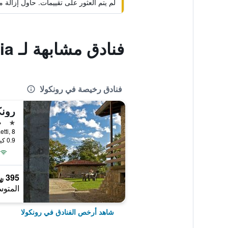
لم يتم العثور على تقييمات. حاول إزال
فنادق مشابهة لـ Residenza Villa Maria
فنادق رخيصة في رونكولا
نجمة 
م
Via Cà Baetti, 8, 
0.9 كيلومتر عن وسط المدينة
395 ﷼
المتوس
شاهد أرخص الفنادق في رونكولا