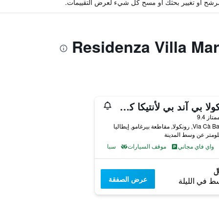
ة مرشح أو تغيير بحثك أو مسح كل شيء لعرض التقييمات.
رونكولا بي آند بي لأنتيكا كورتي
واحدة
متاز 9.4
رونكولا, مقاطعة بيرغامو, إيطاليا
واي فاي مجاني
موقف السيارات
سبا
عرض الصفقة
ط في الليلة