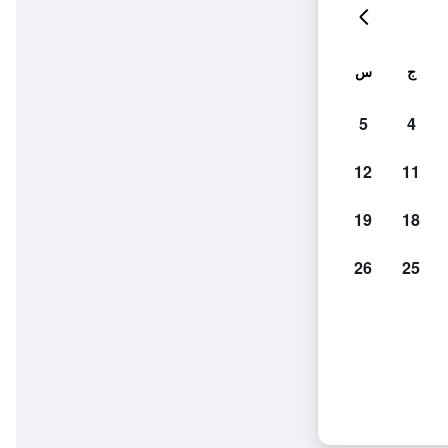
ج
س
5
4
12
11
19
18
26
25