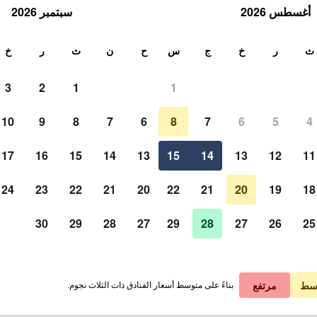
أغسطس 2026
سبتمبر 2026
ث
ث
ر
خ
ج
س
ح
ن
ث
ر
خ
3
2
1
1
10
9
8
7
6
8
7
6
5
4
17
16
15
14
13
15
14
13
12
11
عرض الأسعار
24
23
22
21
20
22
21
20
19
18
30
29
28
27
29
28
27
26
25
عرض الأسعار
عرض الأسعار
سط
مرتفع
بناءً على متوسط أسعار الفنادق ذات الثلاث نجوم.