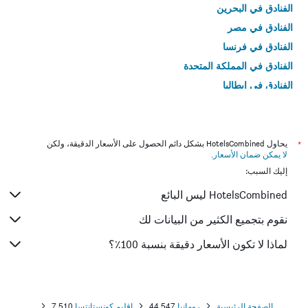
الفنادق في البحرين
الفنادق في مصر
الفنادق في فرنسا
الفنادق في المملكة المتحدة
الفنادق في إيطاليا
الفنادق في تايلاند
*
يحاول HotelsCombined بشكل دائم الحصول على الأسعار الدقيقة، ولكن
لا يمكن ضمان الأسعار
.
إليك السبب:
HotelsCombined ليس البائع
نقوم بتجميع الكثير من البيانات لك
لماذا لا تكون الأسعار دقيقة بنسبة 100٪؟
الصفحة الرئيسية
رومانيا
44,547
إقليم كونستانتسا
7,510