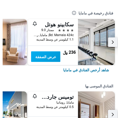
فنادق رخيصة في مامايا
سكابينو هوتل
4 نجوم
ممتاز 9.0
Bd. Mamaia 424c, مامايا, رومانيا
1.1 كيلومتر عن وسط المدينة
236 ﷼
عرض الصفقة
شاهد أرخص الفنادق في مامايا
الفنادق الموصى بها
توميس جاردن أبارتهوتل
مامايا, رومانيا
0.5 كيلومتر عن وسط المدينة