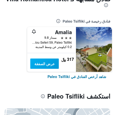
فنادق رخيصة في Paleo Tsifliki
Amalia
3 نجوم
ممتاز 9.8
Georgiou Seferi 59, Paleo Tsifliki, اليونان
0.2 كيلومتر عن وسط المدينة
317 ﷼
عرض الصفقة
شاهد أرخص الفنادق في Paleo Tsifliki
استكشف Paleo Tsifliki