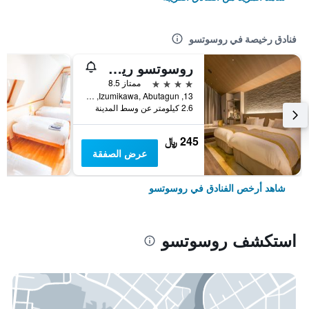
فنادق رخيصة في روسوتسو
روسوتسو ريزورت هوتل آند كونفينشن
4 نجوم
ممتاز 8.5
13, Izumikawa, Abutagun, روسوتسو, اليابان
2.6 كيلومتر عن وسط المدينة
245 ﷼
عرض الصفقة
شاهد أرخص الفنادق في روسوتسو
استكشف روسوتسو