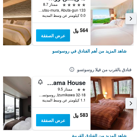
5 نجوم
ممتاز 8.7
133 Izumikawa Rusutsu-mura, Abuta-gun, روسوتسو, اليابان
0.0 كيلومتر عن وسط المدينة
564 ﷼
عرض الصفقة
شاهد المزيد من أهم الفنادق في روسوتسو
فنادق بالقرب من فيلا روسوتسو
Ohisama House
2 نجمتين
ممتاز 9.5
Izumikawa 32-18, روسوتسو, اليابان
1.1 كيلومتر عن وسط المدينة
583 ﷼
عرض الصفقة
شاهد المزيد من الفنادق القريبة