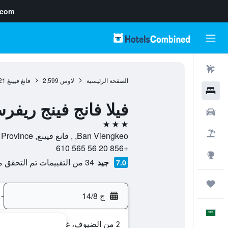
.com
رحلات طيران
الصفحة الرئيسية
لاوس
2,599
فانغ فيينغ
21
فنادق
فيلا فانج فينج ريفرس
سيارات
3 نجوم
حزم العروض
Ban Viengkeo, , فانغ فيينغ, Vientiane Province, لاوس
+856 20 56 565 610
استكشاف
جيد
34 من التقييمات تم التحقق منها
7.0
رحلات
ج 14/8
-
العَرَبِيَّة
2 من الضيوف، غرفة واحدة