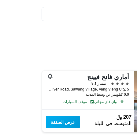
أماري فانج فيينج
4 نجوم
ممتاز 9.1
Song River Road, Sawang Village, Vang Vieng City, 5, فانغ فيينغ, لاوس
0.0 كيلومتر عن وسط المدينة
واي فاي مجاني
موقف السيارات
207 ﷼
عرض الصفقة
المتوسط في الليلة