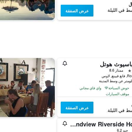
ط في الليلة
عرض الصفقة
باسيوث هوتل
ممتاز 8.6
ينغ, لاوس
حوض السباحة
واي فاي مجاني
موقف السيارات
عرض الصفقة
ط في الليلة
Grandview Riverside Hotel
جيد 6.2