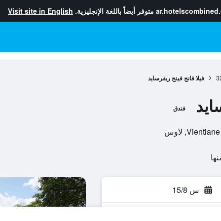
ar.hotelscombined
متوفر أيضاً باللغة الإنجليزية.
Visit site in English
3
فيلا فانج فينج ريفرسايد
ايد
فندق
س 15/8