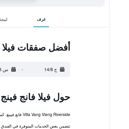
غرف
لمحة
أفضل صفقات فيلا ف
ج 14/8
-
س 15/8
حول فيلا فانج فينج
Villa Vang Vieng Riverside فانغ فيينغ. كما يوفر هذا الفندق الفريد للنزلاء تدليك، مسبح خارجي واستقبال على مدار الساعة.
تتضمن بعض الخدمات المتوفرة في الفندق ص