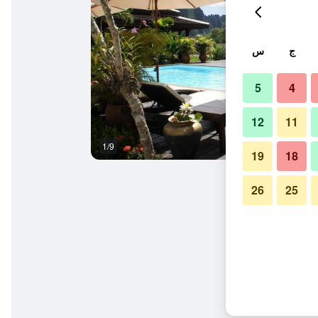
ج
س
5
4
12
11
1/9
المظهر الخارجي
19
18
26
25