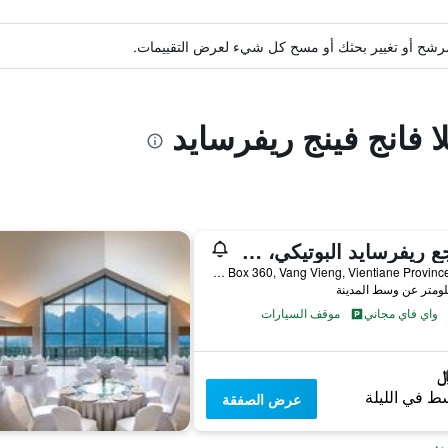
ة مرشح أو تغيير بحثك أو مسح كل شيء لعرض التقييمات.
ا فانج فينج ريفرسايد
منتجع ريفرسايد البوتيكي، فانغ فينغ
Ban Viengkeo, PO Box 360, Vang Vieng, Vientiane Province, Lao, فانغ فيينغ, لاوس
واي فاي مجاني
موقف السيارات
ط في الليلة
عرض الصفقة