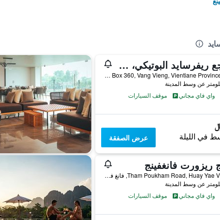
نغ
ايد
منتجع ريفرسايد البوتيكي، فانغ فينغ
Ban Viengkeo, PO Box 360, Vang Vieng, Vientiane Province, Lao, فانغ فيينغ, لاوس
واي فاي مجاني
موقف السيارات
ط في الليلة
عرض الصفقة
 ريزورت فانغفينج
Tham Poukham Road, Huay Yae Village, فانغ فيينغ, لاوس
واي فاي مجاني
موقف السيارات