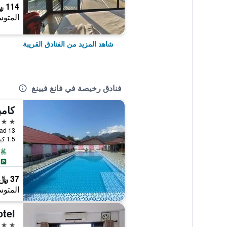
114 ﷼
المتوس
شاهد المزيد من الفنادق القريبة
فنادق رخيصة في فانغ فيينغ
كام
3 نجوم
Road 13, فانغ في
1.5 كيلومتر عن وسط المدينة
37 ﷼
المتوس
2 نجمتين