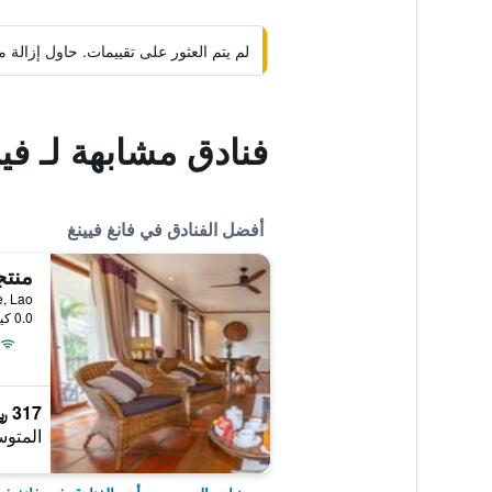
لم يتم العثور على تقييمات. حاول إزال
فنادق مشابهة لـ فيل
أفضل الفنادق في فانغ فيينغ
0.0 كيلومتر عن وسط المدينة
317 ﷼
المتوس