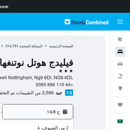
.com
رحلات طيران
الصفحة الرئيسية
المملكة المتحدة
314,761
فنادق
فيليدج هوتل نوتنغها
سيارات
3 نجوم
حزم العروض
Brailsford Way, Chilwell Nottingham, Ng9 6Dl, NG9 6DL, نو
+44 115 896 5065
استكشاف
جيد
2,596 من التقييمات تم التحقق منها
7.5
رحلات
ج 14/8
-
العَرَبِيَّة
2 من الضيوف، غرفة واحدة