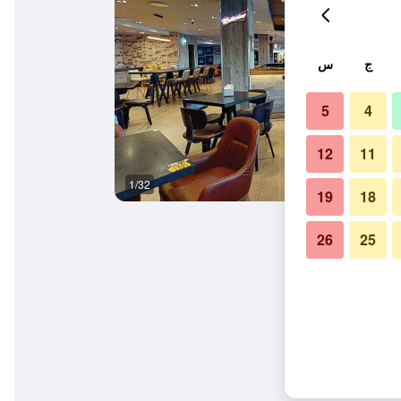
ج
س
5
4
12
11
1/32
غرفة نوم
19
18
26
25