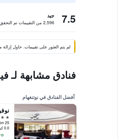
7.5
جيد
2,596 من التقييمات تم التحقق منها
لم يتم العثور على تقييمات. حاول إزال
فنادق مشابهة لـ في
أفضل الفنادق في نوتنغهام
نوفو
4 نجوم
0.0 كيلومتر عن وسط المدينة