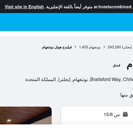
ar.hotelscombined
متوفر أيضاً باللغة الإنجليزية.
Visit site in English
إنجلترا
243,260
نوتنغهام
1,455
فيليدج هوتل نوتنغهام
م
فندق
تنغهام, إنجلترا, المملكة المتحدة
س 15/8