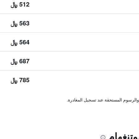
512 ﷼
563 ﷼
564 ﷼
687 ﷼
785 ﷼
والرسوم المستحقة عند تسجيل المغادرة.
تنغهام