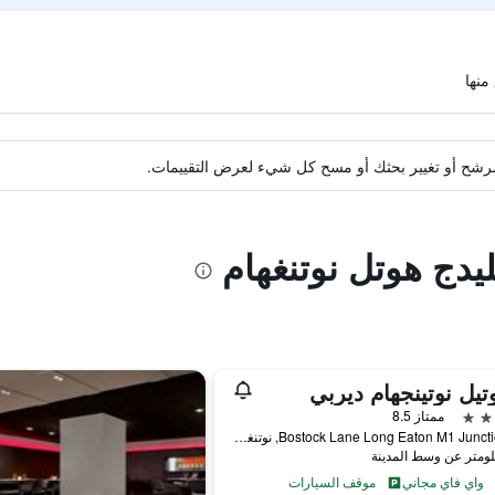
ة مرشح أو تغيير بحثك أو مسح كل شيء لعرض التقييمات.
ليدج هوتل نوتنغهام
تيل نوتينجهام ديربي
ممتاز 8.5
Bostock Lane Long Eaton M1 Junction 25, نوتنغهام, المملكة المتحدة
واي فاي مجاني
موقف السيارات