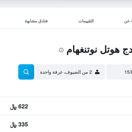
 عن
التقييمات
فنادق مشابهة
 هوتل نوتنغهام
2 من الضيوف، غرفة واحدة
622 ﷼
335 ﷼