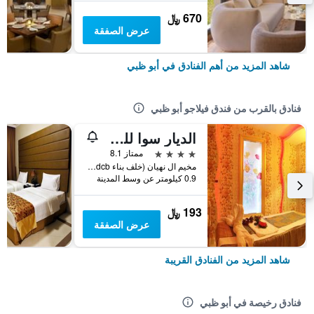
670 ﷼
عرض الصفقة
شاهد المزيد من أهم الفنادق في أبو ظبي
فنادق بالقرب من فندق فيلاجو أبو ظبي
الديار سوا للشقق الفندقية
4 نجوم
ممتاز 8.1
مخيم ال نهيان (خلف بناء Adcb) ص.ب 105825,أبو ظبي,الامارات العربية المتحدة, أبو ظبي, الامارات العربية المتحدة
0.9 كيلومتر عن وسط المدينة
193 ﷼
عرض الصفقة
شاهد المزيد من الفنادق القريبة
فنادق رخيصة في أبو ظبي