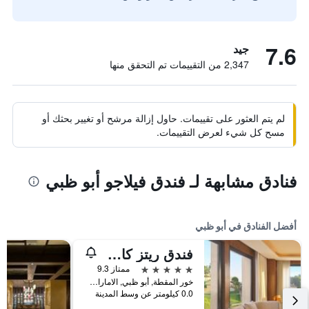
7.6
جيد
2,347 من التقييمات تم التحقق منها
لم يتم العثور على تقييمات. حاول إزالة مرشح أو تغيير بحثك أو
مسح كل شيء لعرض التقييمات.
فنادق مشابهة لـ فندق فيلاجو أبو ظبي
أفضل الفنادق في أبو ظبي
فندق ريتز كارلتون أبوظبي، القناة الكبرى
5 نجوم
ممتاز 9.3
خور المقطة, أبو ظبي, الامارات العربية المتحدة
0.0 كيلومتر عن وسط المدينة