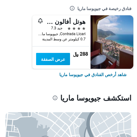
فنادق رخيصة في جيويوسا ماريا
هوتل أفالون سيكاني
4 نجوم
جيد 7.3
Contrada Licari, جيويوسا ماريا, صقلية, إيطاليا
0.7 كيلومتر عن وسط المدينة
288 ﷼
عرض الصفقة
شاهد أرخص الفنادق في جيويوسا ماريا
استكشف جيويوسا ماريا