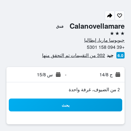
Calanovellamare
فندق
3 نجوم
جيويوسا ماريا، إيطاليا
+39 094 158 5301
جيد
302 من التقييمات تم التحقق منها
6.0
ج 14/8
-
س 15/8
2 من الضيوف، غرفة واحدة
بحث