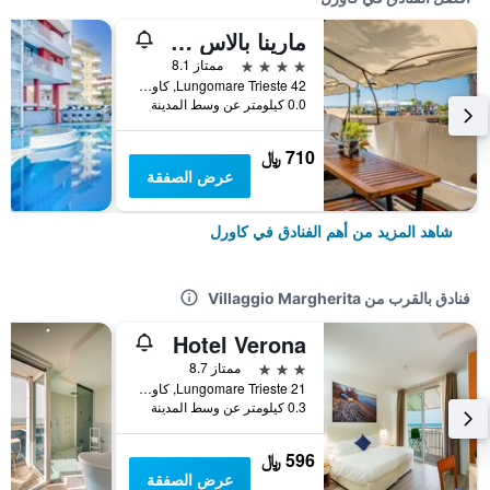
مارينا بالاس هوتل
4 نجوم
ممتاز 8.1
Lungomare Trieste 42, كاورل, فينيتو, إيطاليا
0.0 كيلومتر عن وسط المدينة
710 ﷼
عرض الصفقة
شاهد المزيد من أهم الفنادق في كاورل
فنادق بالقرب من Villaggio Margherita
Hotel Verona
3 نجوم
ممتاز 8.7
Lungomare Trieste 21, كاورل, فينيتو, إيطاليا
0.3 كيلومتر عن وسط المدينة
596 ﷼
عرض الصفقة