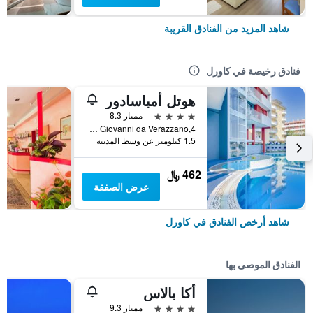
شاهد المزيد من الفنادق القريبة
فنادق رخيصة في كاورل
هوتل أمباسادور
4 نجوم
ممتاز 8.3
Via Giovanni da Verazzano,4, كاورل, فينيتو, إيطاليا
1.5 كيلومتر عن وسط المدينة
462 ﷼
عرض الصفقة
شاهد أرخص الفنادق في كاورل
الفنادق الموصى بها
أكا بالاس
4 نجوم
ممتاز 9.3