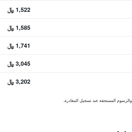
1,522 ﷼
1,585 ﷼
1,741 ﷼
3,045 ﷼
3,202 ﷼
والرسوم المستحقة عند تسجيل المغادرة.