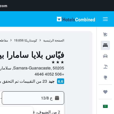
.com
رحلات طيران
الصفحة الرئيسية
كوستاريكا
19,656
مقاطعة
فنادق
فيّاس بلايا سامارا
سيارات
3 نجوم
حزم العروض
Samara-Guanacaste, 50205, سلامارا (كوستا ريكا), مقاطعة غوناكاستى, كوستاريكا
+506 4052 4646
استكشاف
جيد
23 من التقييمات تم التحقق منها
6.6
رحلات
خ 13/8
-
العَرَبِيَّة
2 من الضيوف، غرفة واحدة