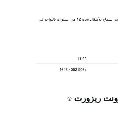
يوجد في الموقع حمام سباحة مكشوف وحمام سباحة للأطفال. تشتمل المرافق الترفيهية الأخرى على صالة لياقة بدنية. لا يتم السماح للأطفال تحت 12 من السنوات بالتواجد في
11:00
+506 4052 4646
رونت ريزورت