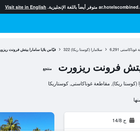
ar.hotelscombined
متوفر أيضاً باللغة الإنجليزية.
Visit site in English
 غوناكاستى
6,291
سلامارا (كوستا ريكا)
322
فيّاس بلايا سامارا بيتش فرونت ريزو
 بيتش فرونت ريزورت
منتجع
ج 14/8