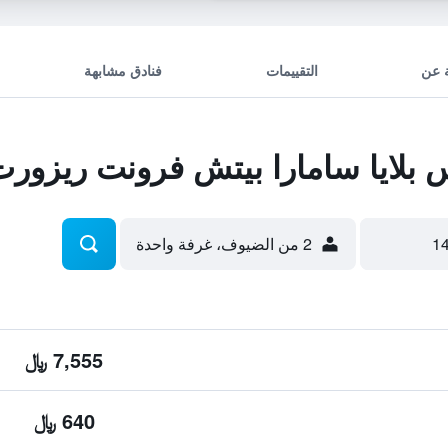
 عن
التقييمات
فنادق مشابهة
بلايا سامارا بيتش فرونت ريزور
2 من الضيوف، غرفة واحدة
7,555 ﷼
640 ﷼