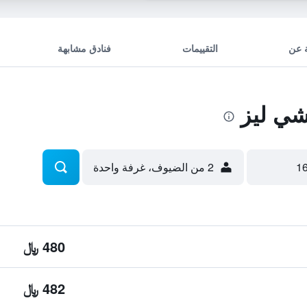
 عن
التقييمات
فنادق مشابهة
شي ليز
2 من الضيوف، غرفة واحدة
480 ﷼
482 ﷼