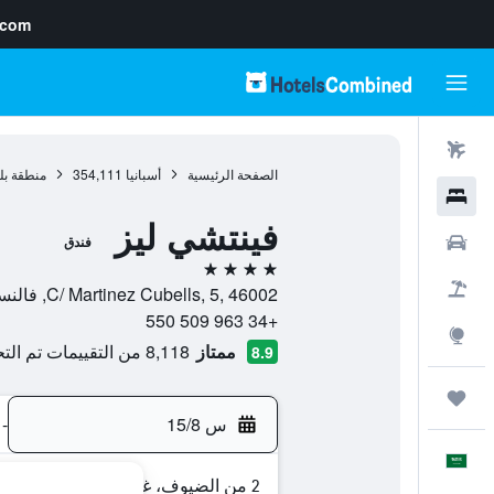
.com
رحلات طيران
الصفحة الرئيسية
أسبانيا
354,111
منطقة بل
فنادق
فينتشي ليز
سيارات
فندق
4 نجوم
حزم العروض
C/ Martinez Cubells, 5, 46002, فالنسيا, منطقة بلنسية, أسبانيا
+34 963 509 550
استكشاف
ممتاز
8,118 من التقييمات تم التحقق منها
8.9
رحلات
س 15/8
-
العَرَبِيَّة
2 من الضيوف، غرفة واحدة