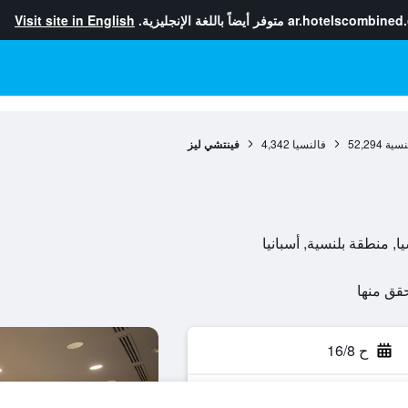
ar.hotelscombined
متوفر أيضاً باللغة الإنجليزية.
Visit site in English
نسية
52,294
فالنسيا
4,342
فينتشي ليز
ح 16/8