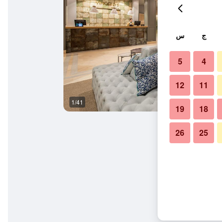
ج
س
5
4
12
11
1/41
ردهة
19
18
26
25