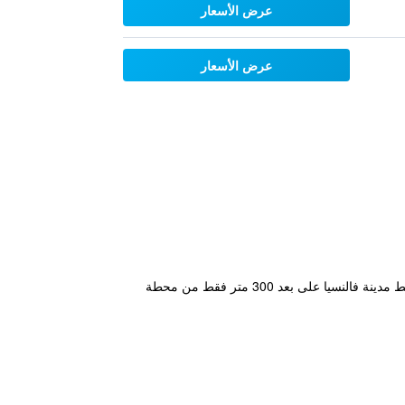
عرض الأسعار
عرض الأسعار
يوفر فينتشي ليز غرف واسعة وأنيقة مزودة بخدمة الواي فاي المجانية وتلفزيون مع قنوات فضائية وميني بار، ويقع في وسط مدينة فالنسيا على بعد 300 متر فقط من محطة