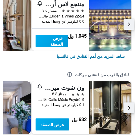
منتجع لاس أريناس بالنياريو
5 نجوم
ممتاز 9.0
Eugenia Vines 22-24, فالنسيا, منطقة بلنسية, أسبانيا
0.0 كيلومتر عن وسط المدينة
1,045 ﷼
عرض
الصفقة
شاهد المزيد من أهم الفنادق في فالنسيا
فنادق بالقرب من فنتشي مركات
ون شوت ميركات
3 نجوم
ممتاز 8.2
Calle Músic Peydró, 9, فالنسيا, منطقة بلنسية, أسبانيا
0.1 كيلومتر عن وسط المدينة
632 ﷼
عرض الصفقة