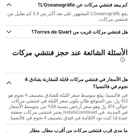
كم يبعد فنتشي مركات عن L'Oceanogràfic؟
يقع L'Oceanogràfic المشهور على بعد أكثر من 3.4 كم بقليل من
فنتشي مركات.
هل فنتشي مركات قريب من Torres de Quart؟
الأسئلة الشائعة عند حجز فنتشي مركات
هل الأسعار في فنتشي مركات قابلة للمقارنة بفنادق 4
نجوم في فالنسيا؟
في فالنسيا، يبلغ متوسط ​​سعر الليلة للفنادق بتصنيف 4 نجوم هو
612 ﷼. من المتوقع ظان يكون سعر الليلة في فنتشي مركات
حوالي 974 ﷼ وهو سعر أرخص بنسبة 58% من متوسط الأسعار
في المدينة. في HotelsCombined يعتبر فنتشي مركات صفقة
جيدة إذا كنت تود الإقامة في فندق بتصنيف 4 نجوم في فالنسيا.
ما مدى قرب فنتشي مركات من أقرب مطار، مطار