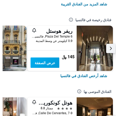
شاهد المزيد من الفنادق القريبة
فنادق رخيصة في فالنسيا
ريفر هوستل
Plaza Del Temple 6, فالنسيا, منطقة بلنسية, أسبانيا
0.9 كيلومتر عن وسط المدينة
145 ﷼
عرض الصفقة
شاهد أرخص الفنادق في فالنسيا
الفنادق الموصى بها
هوتل كونكوريدور
4 نجوم
ممتاز 8.8
Calle De Cervantes, 7-9, فالنسيا, منطقة بلنسية, أسبانيا