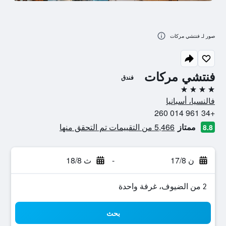
صور لـ فنتشي مركات
فنتشي مركات
فندق
4 نجوم
فالنسيا، أسبانيا
+34 961 014 260
ممتاز
5,466 من التقييمات تم التحقق منها
8.8
ن 17/8
-
ث 18/8
2 من الضيوف، غرفة واحدة
بحث