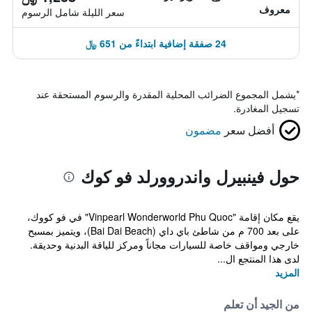
معروف
سعر الليلة شامل الرسوم
24 صفقة إضافية ابتداءً من 651 ﷼
*
يشمل المجموع الضرائب المحلية المقدرة والرسوم المستحقة عند
تسجيل المغادرة.
أفضل سعر
مضمون
حول فينبيرل واندروورلد فو كوك
يقع مكان إقامة "Vinpearl Wonderworld Phu Quoc" في فو كووك،
على بعد 700 م من شاطئ باي داي (Bai Dai Beach)، ويتميز بمسبح
خارجي ومواقف خاصة للسيارات مجاناً ومركز للياقة البدنية وحديقة.
لدى هذا المنتجع ال...
المزيد
من الجيد أن تعلم