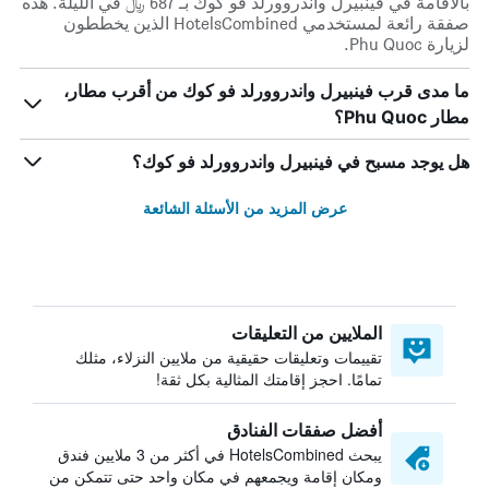
بالاقامة في فينبيرل واندروورلد فو كوك بـ 687 ﷼ في الليلة. هذه
صفقة رائعة لمستخدمي HotelsCombined الذين يخططون
لزيارة Phu Quoc.
ما مدى قرب فينبيرل واندروورلد فو كوك من أقرب مطار،
مطار Phu Quoc؟
هل يوجد مسبح في فينبيرل واندروورلد فو كوك؟
عرض المزيد من الأسئلة الشائعة
الملايين من التعليقات
تقييمات وتعليقات حقيقية من ملايين النزلاء، مثلك
تمامًا. احجز إقامتك المثالية بكل ثقة!
أفضل صفقات الفنادق
يبحث HotelsCombined في أكثر من 3 ملايين فندق
ومكان إقامة ويجمعهم في مكان واحد حتى تتمكن من