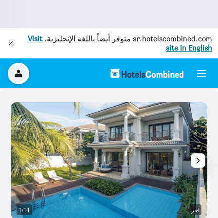
ar.hotelscombined.com
متوفر أيضاً باللغة الإنجليزية.
Visit
site in English
آخر
1/11
ح