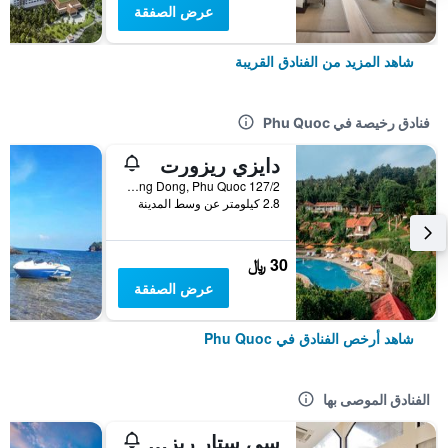
عرض الصفقة
شاهد المزيد من الفنادق القريبة
فنادق رخيصة في Phu Quoc
دايزي ريزورت
127/2 Tran Hung Dao, TT. Duong Dong, Phu Quoc, فيتنام
2.8 كيلومتر عن وسط المدينة
30 ﷼
عرض الصفقة
شاهد أرخص الفنادق في Phu Quoc
الفنادق الموصى بها
سي ستار ريزورت فو كواك