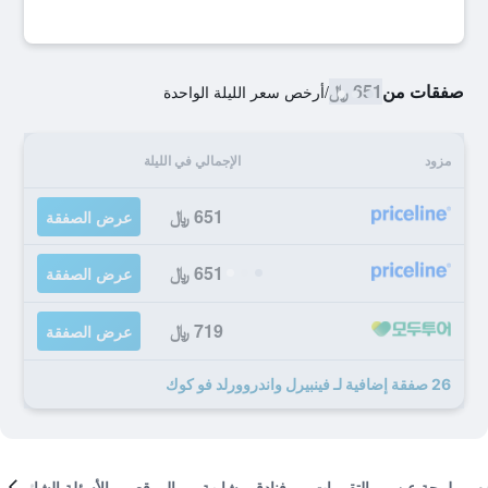
صفقات من
651 ﷼
/
أرخص سعر الليلة الواحدة
مزود
الإجمالي في الليلة
651 ﷼
عرض الصفقة
651 ﷼
عرض الصفقة
719 ﷼
عرض الصفقة
26 صفقة إضافية لـ فينبيرل واندروورلد فو كوك
لمحة عن
التقييمات
فنادق مشابهة
الموقع
الأسئلة الشائعة