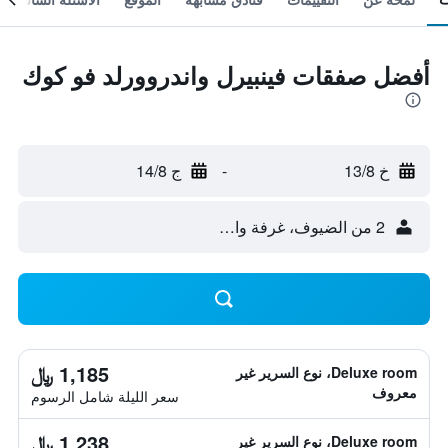
أفضل صفقات فينبيرل واندروورلد فو كوك
خ 13/8
-
ج 14/8
2 من الضيوف، غرفة واحدة
1,185 ﷼
Deluxe room، نوع السرير غير
معروف
سعر الليلة شامل الرسوم
1,238 ﷼
Deluxe room، نوع السرير غير